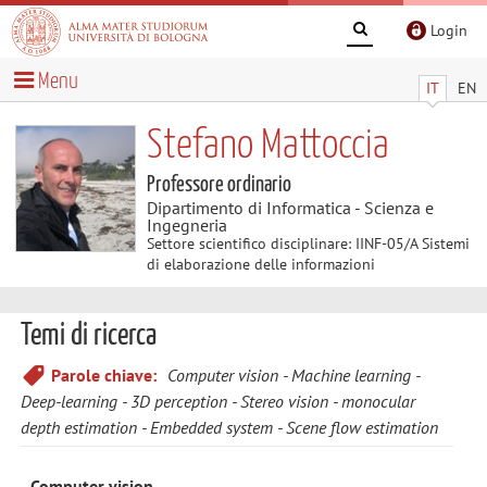
Login
Menu
IT
EN
Stefano Mattoccia
Professore ordinario
Dipartimento di Informatica - Scienza e
Ingegneria
Settore scientifico disciplinare: IINF-05/A Sistemi
di elaborazione delle informazioni
Temi di ricerca
Parole chiave:
Computer vision
Machine learning
Deep-learning
3D perception
Stereo vision
monocular
depth estimation
Embedded system
Scene flow estimation
-
Computer vision