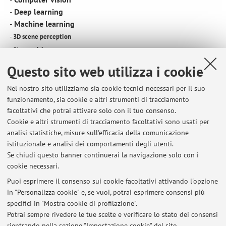
-
Deep learning
-
Machine learning
-
3D scene perception
-
Stereo vision
-
Monocular depth estimation
Questo sito web utilizza i cookie
-
3D sensor fusion
Nel nostro sito utilizziamo sia cookie tecnici necessari per il suo
-
Embedded computer vision
funzionamento, sia cookie e altri strumenti di tracciamento
-
Computer vision applications: autonomous driving, augmented reality,
facoltativi che potrai attivare solo con il tuo consenso.
etc
Cookie e altri strumenti di tracciamento facoltativi sono usati per
analisi statistiche, misure sull'efficacia della comunicazione
Maggiori dettagli:
https://stefanomattoccia.github.io/
istituzionale e analisi dei comportamenti degli utenti.
Se chiudi questo banner continuerai la navigazione solo con i
cookie necessari.
Puoi esprimere il consenso sui cookie facoltativi attivando l'opzione
in "Personalizza cookie" e, se vuoi, potrai esprimere consensi più
Ultimi avvisi
specifici in "Mostra cookie di profilazione".
Potrai sempre rivedere le tue scelte e verificare lo stato dei consensi
Al momento non sono presenti avvisi.
rientrando nella sezione "Impostazione cookie" del sito.