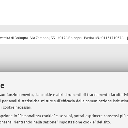
sità di Bologna - Via Zamboni, 33 - 40126 Bologna - Partita IVA: 01131710376
ie
 suo funzionamento, sia cookie e altri strumenti di tracciamento facoltativ
 per analisi statistiche, misure sull'efficacia della comunicazione istituzi
i cookie necessari.
pzione in "Personalizza cookie" e, se vuoi, potrai esprimere consensi più sp
 consensi rientrando nella sezione "Impostazione cookie" del sito.