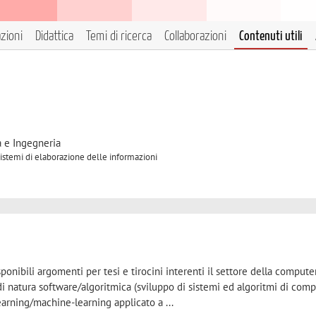
azioni
Didattica
Temi di ricerca
Collaborazioni
Contenuti utili
a e Ingegneria
 Sistemi di elaborazione delle informazioni
sponibili argomenti per tesi e tirocini interenti il settore della computer
i natura software/algoritmica (sviluppo di sistemi ed algoritmi di com
earning/machine-learning applicato a ...