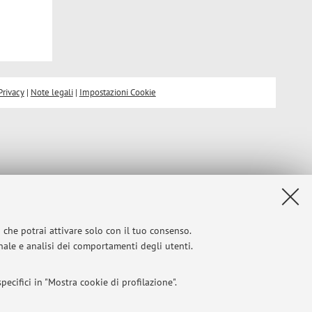
Privacy
|
Note legali
|
Impostazioni Cookie
i che potrai attivare solo con il tuo consenso.
onale e analisi dei comportamenti degli utenti.
ecifici in "Mostra cookie di profilazione".