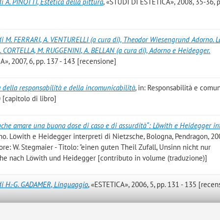
i A. PINOTTI, Estetica della pittura
, «STUDI DI ESTETICA», 2008, 35-36, p
i M. FERRARI, A. VENTURELLI (a cura di), Theodor Wiesengrund Adorno. L
 L. CORTELLA, M. RUGGENINI, A. BELLAN (a cura di), Adorno e Heidegger.
A», 2007, 6, pp. 137 - 143 [recensione]
 della responsabilità e della incomunicabilità
, in: Responsabilità e comun
 [capitolo di libro]
che amare una buona dose di caso e di assurdità“: Löwith e Heidegger in
ismo. Löwith e Heidegger interpreti di Nietzsche, Bologna, Pendragon, 20
ore: W. Stegmaier - Titolo: "einen guten Theil Zufall, Unsinn nicht nur
che nach Löwith und Heidegger [contributo in volume (traduzione)]
di H.-G. GADAMER, Linguaggio
, «ESTETICA», 2006, 5, pp. 131 - 135 [recen
l’arte: un confronto tra Theodor W. Adorno e Martin Heidegger
, «ESTETICA»