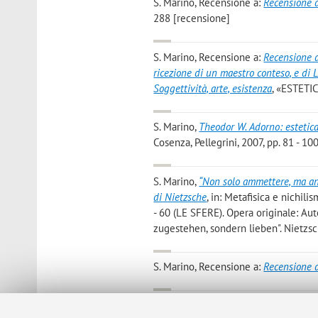
S. Marino
, Recensione a:
Recensione d
288 [recensione]
S. Marino
, Recensione a:
Recensione d
ricezione di un maestro conteso, e di
Soggettività, arte, esistenza
, «ESTETIC
S. Marino
,
Theodor W. Adorno: estetica
Cosenza, Pellegrini, 2007, pp. 81 - 100
S. Marino
,
“Non solo ammettere, ma an
di Nietzsche
, in: Metafisica e nichil
- 60 (LE SFERE). Opera originale: Aut
zugestehen, sondern lieben". Nietzs
S. Marino
, Recensione a:
Recensione 
S. Marino
,
Origine, verità e morte del