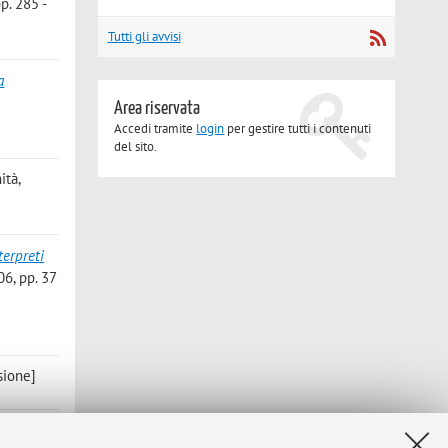
p. 285 -
Tutti gli avvisi
a
Area riservata
Accedi tramite
login
per gestire tutti i contenuti
del sito.
ità,
terpreti
06, pp. 37
sione]
, 2005, 4,