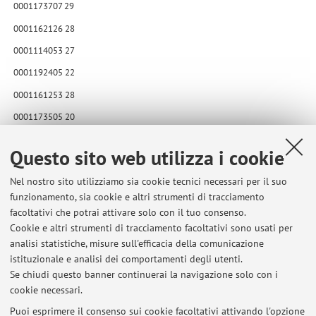
0001173707 29
0001162126 28
0001114053 27
0001192405 22
0001161253 28
0001173505 20
0001127713 21
Questo sito web utilizza i cookie
Pubblicato il: 03 giugno 2026
Nel nostro sito utilizziamo sia cookie tecnici necessari per il suo
funzionamento, sia cookie e altri strumenti di tracciamento
facoltativi che potrai attivare solo con il tuo consenso.
Cookie e altri strumenti di tracciamento facoltativi sono usati per
Ultimi avvisi
analisi statistiche, misure sull'efficacia della comunicazione
RICEVIMENTO ESAME
istituzionale e analisi dei comportamenti degli utenti.
Se chiudi questo banner continuerai la navigazione solo con i
Pubblicato il: 03 giugno 2026
cookie necessari.
RISULTATI GIAPPONESE 2 26/5 LMCAAM
Puoi esprimere il consenso sui cookie facoltativi attivando l'opzione