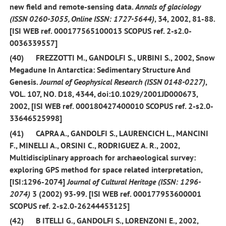
new field and remote-sensing data.
Annals of glaciology
(ISSN 0260-3055, Online ISSN: 1727-5644)
, 34, 2002, 81-88.
[ISI WEB ref. 000177565100013 SCOPUS ref. 2-s2.0-
0036339557]
(40)
FREZZOTTI M.,
GANDOLFI S.
, URBINI S.,
2002,
Snow
Megadune In Antarctica: Sedimentary Structure And
Genesis.
Journal of Geophysical Research (ISSN 0148-0227)
,
VOL. 107, NO. D18, 4344, doi:10.1029/2001JD000673,
2002, [ISI WEB ref. 000180427400010 SCOPUS ref. 2-s2.0-
33646525998]
(41)
CAPRA A.,
GANDOLFI S.
, LAURENCICH L., MANCINI
F., MINELLI A., ORSINI C., RODRIGUEZ A. R.,
2002
,
Multidisciplinary approach for archaeological survey:
exploring GPS method for space related interpretation,
[ISI:1296-2074]
Journal of Cultural Heritage (ISSN:
1296-
2074
)
3
(2002) 93-99. [ISI WEB ref. 000177953600001
SCOPUS ref. 2-s2.0-26244453125]
(42)
B ITELLI G.,
GANDOLFI S
., LORENZONI E.,
2002
,