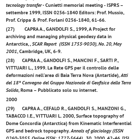
tecnology transfer -
Cunietti memorial meeting - ISPRS –
settembre 1999, ISSN 0256-1840 Editors: Prof. Mussio,
Prof. Crippa & Prof. Forlani 0256-1840, 61-66.
(27)
CAPRA A.,
GANDOLFI S
.,
1999
, A Project for
archiving and managing physical geodesy data in
Antarctica, ,
SCAR Report (ISSN 1755-9030), No. 20, May
2001
, Cambridge, UK, 6-9.
(28)
CAPRA A.,
GANDOLFI S.,
MANCINI F., SARTI P.,
VITTUARI L.,
1999
. La Rete GPS per il controllo delle
deformazioni nell'area di Baia Terra Nova (Antartide),
Atti
del 18°
Convegno del Gruppo
Nazionale di Geofisica della Terra
Solida
, Roma – Pubblicato solo su internet.
2000
(29)
CAPRA A., CEFALO R.,
GANDOLFI S.
, MANZONI G.,
TABACCO I.E., VITTUARI L.
2000
, Surface topography of
Dome Concordia (Antarctica) from Kinematic Interferential
GPS and bedrock topography.
Annals of glaciology (ISSN
0260-3055, Online ISSN: 1727-5644)
,
30
, 2000, 42-46. [ISI