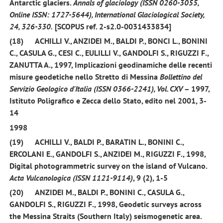
Antarctic glaciers.
Annals of glaciology (ISSN 0260-3055,
Online ISSN: 1727-5644), International Glaciological Society,
24, 326-330.
[SCOPUS ref. 2-s2.0-0031433834]
(18)
ACHILLI V., ANZIDEI M., BALDI P., BONCI L., BONINI
C., CASULA G., CESI C., EULILLI V.,
GANDOLFI S.,
RIGUZZI F.,
ZANUTTA A.,
1997,
Implicazioni geodinamiche delle recenti
misure geodetiche nello Stretto di Messina
Bollettino del
Servizio Geologico d'Italia (ISSN 0366-2241), Vol. CXV
– 1997,
Istituto Poligrafico e Zecca dello Stato, edito nel 2001, 3-
14
1998
(19)
ACHILLI V., BALDI P., BARATIN L., BONINI C.,
ERCOLANI E.,
GANDOLFI S.
, ANZIDEI M., RIGUZZI F.,
1998
,
Digital photogrammetric survey on the island of Vulcano.
Acta Vulcanologica (ISSN 1121-9114)
, 9 (2), 1-5
(20)
ANZIDEI M., BALDI P., BONINI C., CASULA G.,
GANDOLFI S.
, RIGUZZI F.,
1998,
Geodetic surveys across
the Messina Straits (Southern Italy) seismogenetic area.