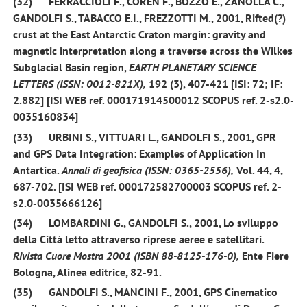
(32)
FERRACCIOLI F., COREN F., BOZZO E., ZANOLLA C.,
GANDOLFI S.,
TABACCO E.I., FREZZOTTI M.,
2001,
Rifted(?)
crust at the East Antarctic Craton margin: gravity and
magnetic interpretation along a traverse across the Wilkes
Subglacial Basin region,
EARTH PLANETARY SCIENCE
LETTERS (ISSN: 0012-821X),
192 (3), 407-421 [ISI: 72; IF:
2.882] [ISI WEB ref. 000171914500012 SCOPUS ref. 2-s2.0-
0035160834]
(33)
URBINI S., VITTUARI L.,
GANDOLFI S.,
2001,
GPR
and GPS Data Integration: Examples of Application In
Antartica.
Annali di geofisica (ISSN: 0365-2556),
Vol. 44,
4
,
687-702. [ISI WEB ref. 000172582700003 SCOPUS ref. 2-
s2.0-0035666126]
(34)
LOMBARDINI G.,
GANDOLFI S.,
2001,
Lo sviluppo
della Città letto attraverso riprese aeree e satellitari.
Rivista Cuore Mostra 2001 (ISBN 88-8125-176-0),
Ente Fiere
Bologna, Alinea editrice, 82-91.
(35)
GANDOLFI S.,
MANCINI F.,
2001
, GPS Cinematico