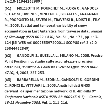
2-s2.0-11944262989 ]
(61)
FREZZOTTI M. POURCHET M., FLORA O.,
GANDOLFI
S.,
GAY M., URBINI S., VINCENT C., BECAGLI S., GRAGNANI
R., PROPOSITO M., SEVERI M., TRAVERSI R., UDISTI R., FILY
M.,
2005,
Spatial and temporal variability of snow
accumulation in East Antarctica from traverse data.,
Journal
of Glaciology (ISSN 0022-1430)
, Vol 51., No. 172 , pp. 113-
124 [ISI WEB ref. 000233397200011 SCOPUS ref. 2-s2.0-
23844432849]
(62)
GANDOLFI S.,
GUSELLA L., MILANO M.,
2005
, Precise
Point Positioning: studio sulle accuratezze e precisioni
ottenibili,
Bollettino di Geodesia e Scienze Affini (ISSN 0006-
6710)
, 4, 2005, 227-253.
(63)
BARBARELLA M., BEDIN A.,
GANDOLFI S
., GORDINI
C., RONCI E., VITTUARI L.,
2005
, Analisi di dati GNSS
derivanti da sperimentazione network RTK.
Atti della 9°
Conferenza Nazionale ASITA (ISBN:88-900943-9-7) – Catania,
15-18 Novembre 2005
, Vol. 1, 211-216.