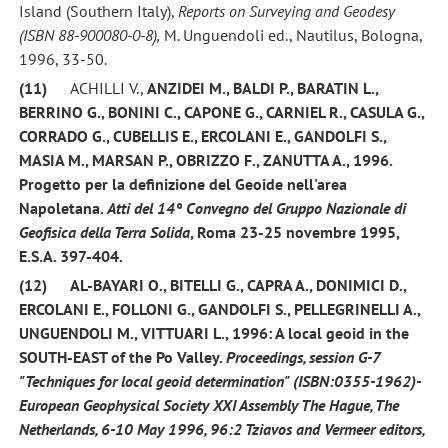
Island (Southern Italy),
Reports on Surveying and Geodesy
(ISBN 88-900080-0-8),
M. Unguendoli ed., Nautilus, Bologna,
1996, 33-50.
(11)
ACHILLI V.,
ANZIDEI M.,
BALDI P., BARATIN L.,
BERRINO G., BONINI C., CAPONE G., CARNIEL R., CASULA G.,
CORRADO G., CUBELLIS E., ERCOLANI E.,
GANDOLFI S.
,
MASIA M., MARSAN P., OBRIZZO F., ZANUTTA A.,
1996.
Progetto per la definizione del Geoide nell'area
Napoletana.
Atti del 14° Convegno del Gruppo
Nazionale di
Geofisica della Terra Solida
, Roma 23-25 novembre 1995,
E.S.A. 397-404.
(12)
AL-BAYARI O., BITELLI G., CAPRA A., DONIMICI D.,
ERCOLANI E., FOLLONI G.,
GANDOLFI S.
, PELLEGRINELLI A.,
UNGUENDOLI M., VITTUARI L.,
1996
: A local geoid in the
SOUTH-EAST of the Po Valley.
Proceedings, session G-7
"Techniques for local geoid determination" (ISBN:0355-1962)-
European Geophysical Society XXI Assembly The Hague, The
Netherlands, 6-10 May 1996, 96:2 Tziavos and Vermeer editors,