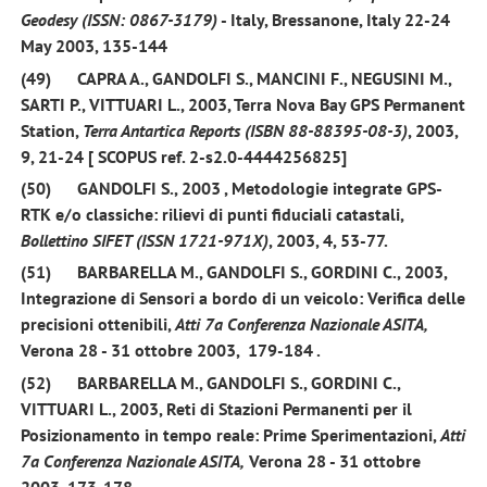
Geodesy (ISSN: 0867-3179)
- Italy, Bressanone, Italy 22-24
May 2003, 135-144
(49)
CAPRA A.,
GANDOLFI S.,
MANCINI F., NEGUSINI M.,
SARTI P., VITTUARI L.,
2003
, Terra Nova Bay GPS Permanent
Station,
Terra Antartica Reports (ISBN 88-88395-08-3)
, 2003,
9
, 21-24 [ SCOPUS ref. 2-s2.0-4444256825]
(50)
GANDOLFI S., 2003
, Metodologie integrate GPS-
RTK e/o classiche: rilievi di punti fiduciali catastali,
Bollettino SIFET (ISSN 1721-971X)
, 2003,
4,
53-77.
(51)
BARBARELLA M.,
GANDOLFI S.,
GORDINI C.,
2003,
Integrazione di Sensori a bordo di un veicolo: Verifica delle
precisioni ottenibili,
Atti 7a Conferenza Nazionale ASITA,
Verona 28 - 31 ottobre 2003, 179-184 .
(52)
BARBARELLA M.,
GANDOLFI S.,
GORDINI C.,
VITTUARI L.,
2003,
Reti di Stazioni Permanenti per il
Posizionamento in tempo reale: Prime Sperimentazioni,
Atti
7a Conferenza Nazionale ASITA,
Verona 28 - 31 ottobre
2003, 173-178.