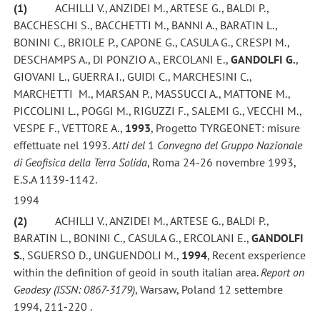
(1)
ACHILLI V., ANZIDEI M., ARTESE G., BALDI P.,
BACCHESCHI S., BACCHETTI M., BANNI A., BARATIN L.,
BONINI C., BRIOLE P., CAPONE G., CASULA G., CRESPI M.,
DESCHAMPS A., DI PONZIO A., ERCOLANI E.,
GANDOLFI G.
,
GIOVANI L., GUERRA I., GUIDI C., MARCHESINI C.,
MARCHETTI M., MARSAN P., MASSUCCI A., MATTONE M.,
PICCOLINI L., POGGI M., RIGUZZI F., SALEMI G., VECCHI M.,
VESPE F., VETTORE A.,
1993
, Progetto TYRGEONET: misure
effettuate nel 1993.
Atti del
1
Convegno del Gruppo
Nazionale
di Geofisica della Terra Solida
, Roma 24-26 novembre 1993,
E.S.A 1139-1142.
1994
(2)
ACHILLI V., ANZIDEI M., ARTESE G., BALDI P.,
BARATIN L., BONINI C., CASULA G., ERCOLANI E.,
GANDOLFI
S.
, SGUERSO D., UNGUENDOLI M.,
1994
, Recent exsperience
within the definition of geoid in south italian area.
Report on
Geodesy (ISSN: 0867-3179)
, Warsaw, Poland 12 settembre
1994, 211-220 .