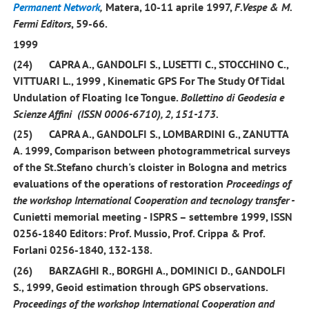
Permanent Network
,
Matera, 10-11 aprile 1997,
F
.Vespe & M.
Fermi Editors
, 59-66.
1999
(24)
CAPRA A.,
GANDOLFI S.
, LUSETTI C., STOCCHINO C.,
VITTUARI L.,
1999
, Kinematic GPS For The Study Of Tidal
Undulation of Floating Ice Tongue.
Bollettino di Geodesia e
Scienze Affini (ISSN 0006-6710),
2
, 151-173.
(25)
CAPRA A.,
GANDOLFI S.
, LOMBARDINI G., ZANUTTA
A.
1999
, Comparison between photogrammetrical surveys
of the St.Stefano church's cloister in Bologna and metrics
evaluations of the operations of restoration
Proceedings of
the workshop International Cooperation and tecnology transfer -
Cunietti memorial meeting - ISPRS – settembre 1999, ISSN
0256-1840 Editors: Prof. Mussio, Prof. Crippa & Prof.
Forlani 0256-1840, 132-138.
(26)
BARZAGHI R., BORGHI A., DOMINICI D.,
GANDOLFI
S.
,
1999,
Geoid estimation through GPS observations.
Proceedings of the workshop International Cooperation and