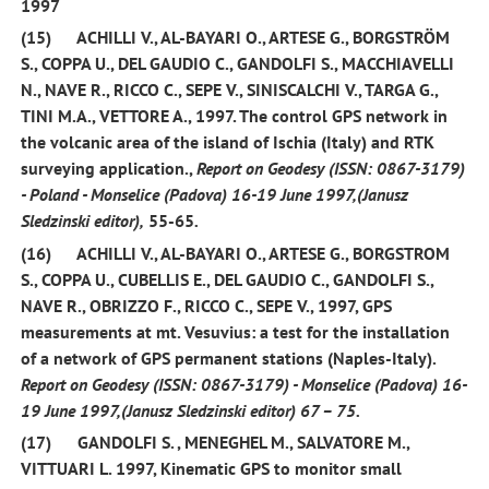
1997
(15)
ACHILLI V., AL-BAYARI O., ARTESE G., BORGSTRÖM
S., COPPA U., DEL GAUDIO C.,
GANDOLFI S
., MACCHIAVELLI
N., NAVE R., RICCO C., SEPE V., SINISCALCHI V., TARGA G.,
TINI M.A., VETTORE A.,
1997
. The control GPS network in
the volcanic area of the island of Ischia (Italy) and RTK
surveying application.,
Report on Geodesy (ISSN: 0867-3179)
- Poland - Monselice (Padova) 16-19 June 1997,(Janusz
Sledzinski editor),
55-65
.
(16)
ACHILLI V., AL-BAYARI O., ARTESE G., BORGSTROM
S., COPPA U., CUBELLIS E., DEL GAUDIO C.,
GANDOLFI S
.,
NAVE R., OBRIZZO F., RICCO C., SEPE V.,
1997
, GPS
measurements at mt. Vesuvius: a test for the installation
of a network of GPS permanent stations (Naples-Italy).
Report on Geodesy (ISSN: 0867-3179) - Monselice (Padova) 16-
19 June 1997,(Janusz Sledzinski editor) 67 – 75.
(17)
GANDOLFI S.
, MENEGHEL M., SALVATORE M.,
VITTUARI L.
1997
, Kinematic GPS to monitor small