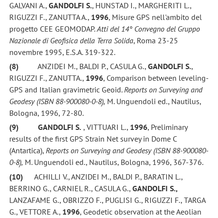
GALVANI A.,
GANDOLFI S.
, HUNSTAD I., MARGHERITI L.,
RIGUZZI F., ZANUTTA A.,
1996
, Misure GPS nell'ambito del
progetto CEE GEOMODAP.
Atti del 14° Convegno del Gruppo
Nazionale di Geofisica della Terra Solida
, Roma 23-25
novembre 1995, E.S.A. 319-322.
(8)
ANZIDEI M., BALDI P., CASULA G.,
GANDOLFI S.
,
RIGUZZI F., ZANUTTA.,
1996
, Comparison between leveling-
GPS and Italian gravimetric Geoid.
Reports on Surveying and
Geodesy (ISBN 88-900080-0-8),
M. Unguendoli ed., Nautilus,
Bologna, 1996, 72-80.
(9)
GANDOLFI S.
, VITTUARI L.,
1996
, Preliminary
results of the first GPS Strain Net survey in Dome C
(Antartica),
Reports on Surveying and Geodesy (ISBN 88-900080-
0-8),
M. Unguendoli ed., Nautilus, Bologna, 1996, 367-376.
(10)
ACHILLI V., ANZIDEI M., BALDI P., BARATIN L.,
BERRINO G., CARNIEL R., CASULA G.,
GANDOLFI S.,
LANZAFAME G., OBRIZZO F., PUGLISI G., RIGUZZI F., TARGA
G., VETTORE A.,
1996
, Geodetic observation at the Aeolian