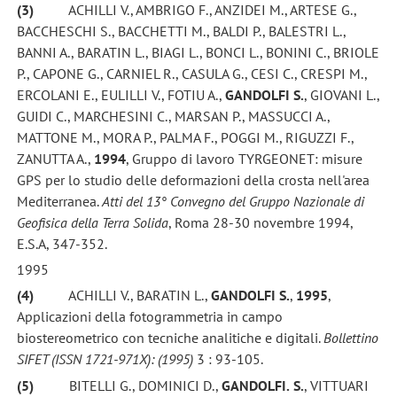
(3)
ACHILLI V., AMBRIGO F., ANZIDEI M., ARTESE G.,
BACCHESCHI S., BACCHETTI M., BALDI P., BALESTRI L.,
BANNI A., BARATIN L., BIAGI L., BONCI L., BONINI C., BRIOLE
P., CAPONE G., CARNIEL R., CASULA G., CESI C., CRESPI M.,
ERCOLANI E., EULILLI V., FOTIU A.,
GANDOLFI S.
, GIOVANI L.,
GUIDI C., MARCHESINI C., MARSAN P., MASSUCCI A.,
MATTONE M., MORA P., PALMA F., POGGI M., RIGUZZI F.,
ZANUTTA A.,
1994
, Gruppo di lavoro TYRGEONET: misure
GPS per lo studio delle deformazioni della crosta nell'area
Mediterranea.
Atti del 13° Convegno del Gruppo
Nazionale di
Geofisica della Terra Solida
, Roma 28-30 novembre 1994,
E.S.A, 347-352.
1995
(4)
ACHILLI V., BARATIN L.,
GANDOLFI S.
,
1995
,
Applicazioni della fotogrammetria in campo
biostereometrico con tecniche analitiche e digitali.
Bollettino
SIFET (ISSN 1721-971X): (1995)
3 : 93-105.
(5)
BITELLI G., DOMINICI D.,
GANDOLFI.
S.
, VITTUARI