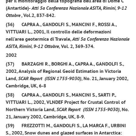
per il monitoraggio della topografia dell'area di Dome C
(Antartide)-
Atti 5a Conferenza Nazionale ASITA, Rimini, 9-12
Ottobre
, Vol.2, 837-842.
(36)
CAPRA A.,
GANDOLFI S.,
MANCINI F., ROSSI A.,
VITTUARI L.,
2001
, Il controllo delle deformazioni
nell'area geotermica di Travale,
Atti 5a Conferenza Nazionale
ASITA, Rimini, 9-12 Ottobre
, Vol. 2, 369-374.
2002
(37)
BARZAGHI R., BORGHI A., CAPRA A.,
GANDOLFI S
.,
2002
, Analysis of Regional Geoid Estimation in Victoria
Land,
SCAR Report (ISSN 1755-9030)
, No. 21, January 2002,
Cambridge, UK, 6-8
(38)
CAPRA A.,
GANDOLFI S
., MANCINI S., SARTI P.,
VITTUARI L.,
2002,
VLNDEF Project for Crustal Control of
Northern Victoria Land,
SCAR Report (ISSN 1755-9030)
, No.
21, January 2002, Cambridge, UK, 8-9.
(39)
FREZZOTTI M.,
GANDOLFI S.
, LA MARCA F., URBINI
S.,
2002
, Snow dunes and glazed surfaces in Antarctica: