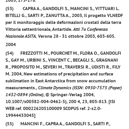
(53)
CAPRA A.,
GANDOLFI S
., MANCINI S., VITTUARI L.
BITELLI G., SARTI P., ZANUTTA A.,
2003
, Il progetto VLNEDF
per il monitoraggio delle deformazioni crostali della terra
Vittoria settentrionale, Antartide.
Atti 7a Conferenza
Nazionale ASITA,
Verona 28 - 31 ottobre 2003, 603-605.
2004
(54)
FREZZOTTI M., POURCHET M., FLORA O.,
GANDOLFI
S.,
GAY M., URBINI S., VINCENT C., BECAGLI S., GRAGNANI
R., PROPOSITO M., SEVERI M., TRAVERSI R., UDISTI R., FILY
M.
2004
, New estimations of precipitation and surface
sublimation in East Antarctica from snow accumulation
measurements.,
Climate Dynamics
(ISSN: 0930-7575 (Paper)
1432-0894 (Online)
, © Springer-Verlag 2004,
10.1007/s00382-004-0462-5), 200 4,
23
, 803-813. [ISI
WEB ref. 000226205100009 SCOPUS ref. 2-s2.0-
19944433045]
(55)
MANCINI F., CAPRA A.,
GANDOLFI S.,
SARTI P.,