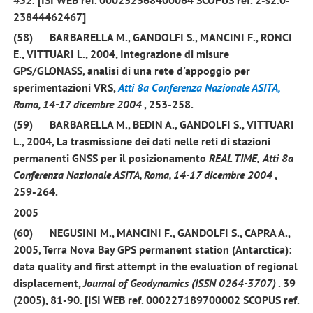
23844462467]
(58)
BARBARELLA M.,
GANDOLFI S.,
MANCINI F., RONCI
E., VITTUARI L.,
2004
, Integrazione di misure
GPS/GLONASS, analisi di una rete d'appoggio per
sperimentazioni VRS,
Atti 8a Conferenza Nazionale ASITA,
Roma, 14-17 dicembre 2004
, 253-258.
(59)
BARBARELLA M., BEDIN A.,
GANDOLFI S.,
VITTUARI
L.
, 2004,
La trasmissione dei dati nelle reti di stazioni
permanenti GNSS per il posizionamento
REAL TIME,
Atti 8a
Conferenza Nazionale ASITA, Roma, 14-17 dicembre 2004
,
259-264.
2005
(60)
NEGUSINI M., MANCINI F.,
GANDOLFI S
., CAPRA A.,
2005
, Terra Nova Bay GPS permanent station (Antarctica):
data quality and first attempt in the evaluation of regional
displacement,
Journal of Geodynamics
(ISSN 0264-3707)
. 39
(2005), 81-90. [ISI WEB ref. 000227189700002 SCOPUS ref.