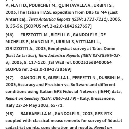
P., FLATI D., POURCHET M., QUINTAVALLA A., URBINI S.,
2003
, The Italian ITASE expedition from D85 to M4 (East
Antartica).,
Terra Antartica Reports (ISSN: 1723-7211)
, 2003,
8
, 53-56. [SCOPUS ref. 2-s2.0-1842627657]
(46)
FREZZOTTI M., BITELLI G.,
GANDOLFI S.,
DE
MICHELIS P., MANCINI F., URBINI S, VITTUARI L.,
ZIRIZZOTTI A.,
2003
, Geophysical survey at Talos Dome
(East Antartica),
Terra Antartica Reports (ISBN 88-88395-08-
3)
, 2003,
8
, 117-120. [ISI WEB ref. 000232368400064
SCOPUS ref. 2-s2.0-1842728369]
(47)
GANDOLFI S.,
GUSELLA L., PERFETTI N., DUBBINI M.,
2003
, Accuracy and Precision vs. Software and different
conditions using Italian GPS Fiducial Network (IGFN) data,
Report on Geodesy (ISSN: 0867-3179)
- Italy, Bressanone,
Italy 22-24 May 2003, 65-71.
(48)
BARBARELLA M.,
GANDOLFI S.,
2003,
GPS-RTK
coupled with classical measurements for survey of fiducial
cadastrial points: consideration and results,
Report on