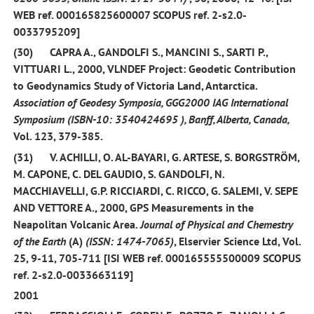
WEB ref. 000165825600007 SCOPUS ref. 2-s2.0-
0033795209]
(30)
CAPRA A.,
GANDOLFI S
., MANCINI S., SARTI P.,
VITTUARI L.,
2000,
VLNDEF Project: Geodetic Contribution
to Geodynamics Study of Victoria Land, Antarctica.
Association of Geodesy Symposia, GGG2000 IAG International
Symposium
(ISBN-10
:
3540424695
), Banff, Alberta, Canada,
Vol. 123, 379-385.
(31)
V. ACHILLI, O. AL-BAYARI, G. ARTESE, S. BORGSTRÖM,
M. CAPONE, C. DEL GAUDIO,
S. GANDOLFI
, N.
MACCHIAVELLI, G.P. RICCIARDI, C. RICCO, G. SALEMI, V. SEPE
AND VETTORE A.,
2000
, GPS Measurements in the
Neapolitan Volcanic Area.
Journal of Physical and Chemestry
of the Earth
(A)
(ISSN: 1474-7065)
, Elservier Science Ltd, Vol.
25, 9-11, 705-711 [ISI WEB ref. 000165555500009 SCOPUS
ref. 2-s2.0-0033663119]
2001