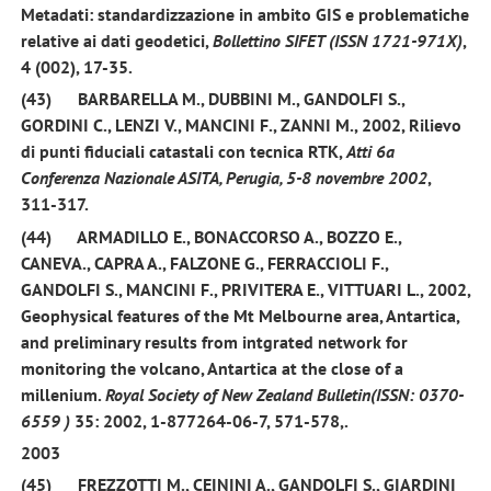
Metadati: standardizzazione in ambito GIS e problematiche
relative ai dati geodetici,
Bollettino SIFET (ISSN 1721-971X)
,
4 (002), 17-35.
(43)
BARBARELLA M., DUBBINI M.,
GANDOLFI S.,
GORDINI C., LENZI V., MANCINI F., ZANNI M.,
2002
, Rilievo
di punti fiduciali catastali con tecnica RTK,
Atti 6a
Conferenza Nazionale ASITA, Perugia, 5-8 novembre 2002
,
311-317.
(44)
ARMADILLO E., BONACCORSO A., BOZZO E.,
CANEVA., CAPRA A., FALZONE G., FERRACCIOLI F.,
GANDOLFI S.
, MANCINI F., PRIVITERA E., VITTUARI L.,
2002
,
Geophysical features of the Mt Melbourne area, Antartica,
and preliminary results from intgrated network for
monitoring the volcano,
Antartica at the close of a
millenium
.
Royal Society of New Zealand Bulletin(ISSN:
0370-
6559
)
35
: 2002, 1-877264-06-7, 571-578,.
2003
(45)
FREZZOTTI M., CEININI A.,
GANDOLFI S.
, GIARDINI