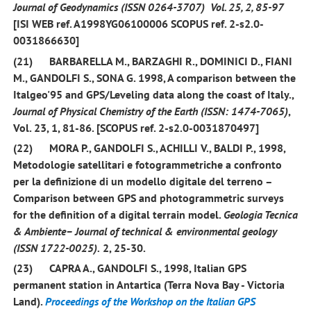
Journal of Geodynamics (ISSN 0264-3707) Vol. 25,
2
, 85-97
[ISI WEB ref. A1998YG06100006 SCOPUS ref. 2-s2.0-
0031866630]
(21)
BARBARELLA M., BARZAGHI R., DOMINICI D., FIANI
M.,
GANDOLFI
S.
, SONA G.
1998,
A comparison between the
Italgeo'95 and GPS/Leveling data along the coast of Italy.,
Journal of Physical Chemistry of the Earth (ISSN: 1474-7065)
,
Vol. 23,
1
, 81-86. [SCOPUS ref. 2-s2.0-0031870497]
(22)
MORA P.,
GANDOLFI S
., ACHILLI V., BALDI P.,
1998
,
Metodologie satellitari e fotogrammetriche a confronto
per la definizione di un modello digitale del terreno –
Comparison between GPS and photogrammetric surveys
for the definition of a digital terrain model.
Geologia Tecnica
& Ambiente– Journal of technical & environmental geology
(ISSN 1722-0025).
2
, 25-30.
(23)
CAPRA A.,
GANDOLFI S
.,
1998
, Italian GPS
permanent station in Antartica (Terra Nova Bay - Victoria
Land).
Proceedings of the Workshop on the Italian GPS