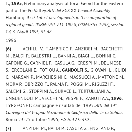
L.,
1995
, Preliminary analysis of local Geoid for the eastern
part of the Po Valley.
Atti del EGS
XX
General Assembly
Hamburg, 95:7
Latest developments in the computation of
regional geoids (ISBN: 951-711-190-8, ISSN:0355-1962), session
G4, 3-7 April 1995, 61-68.
1996
(6)
ACHILLI V., F. AMBRICO F., ANZIDEI M., BACCHETTI
M., BALDI P., BALESTRI L., BANNI A., BIAGI L., BONINI C.,
CAPONE G., CARNIEL F., CASULA G., CRESPI M., DEL MESE
S., ERCOLANI E., FOTIOU A.,
GANDOLFI S.,
GIOVANI L., GUIDI
C., MARSAN P., MARCHESINI C., MASSUCCI A., MATTONE M.,
MORA P., OBRIZZO F., PALMA F., POGGI M., RIGUZZI F.,
SALEMI G., STOPPINI A., SURACE L., TERTULLIANI A.,
UNGUENDOLI M., VECCHI M., VESPE F., ZANUTTA A.,
1996
,
TYRGEONET: campagne e risultati del 1995.
Atti del 14°
Convegno del Gruppo
Nazionale di Geofisica della Terra Solida
,
Roma 23-25 ottobre 1995, E.S.A. 323-332.
(7)
ANZIDEI M., BALDI P., CASULA G., ENGLAND P.,