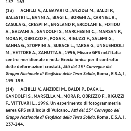
157 - 163.
(13)
ACHILLI V., AL BAYARI O., ANZIDEI M., BALDI P.,
BALESTRI L., BANNI A., BIAGI L., BORGHI A., CARNIEL R.,
CASULA G., CRESPI M., ENGLAND P., ERCOLANI E., FOTIOU
A., GALVANI A.,
GANDOLFI S
., MARCHESINI C.,. MARSAN P.,
MORA P., OBRIZZO F., POGA K., RIGUZZI F., SALEMI G.,
SANNA G., STOPPINI A., SURACE L., TARGA G., UNGUENDOLI
M., VETTORE A., ZANUTTA A.,
1996
, Misure GPS nell'Italia
centro-meridionale e nella Grecia ionica per il controllo
delle deformazioni crostali.,
Atti del 15° Convegno del
Gruppo
Nazionale di Geofisica della Terra Solida
, Roma , E.S.A, I,
195-199.
(14)
ACHILLI V., ANZIDEI M., BALDI P., DAGA L.,
GANDOLFI S.
, MARSELLA M., MORA P., OBRIZZO F., RIGUZZI
F., VITTUARI L.,
1996
, Un esperimento di fotogrammetria
aerea GPS sull'isola di Vulcano.,
Atti del 15° Convegno del
Gruppo
Nazionale di Geofisica della Terra Solida
, Roma , E.S.A, I,
237-244.