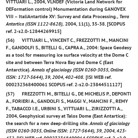
VITTUARI L.,
2004,
VLNDEF (Victoria Land Network for
DEFormation control) Monumentation during GANOVEX
VIII – ItaliAntartide XV: Survey and data Processing.,
Terra
Antartica (ISSN 1122-8628),
2004,
11(1),
35-38. [SCOPUS
ref. 2-s2.0-12844269915]
(56)
VITTUARI L., VINCENT C., FREZZOTTI M., MANCINI
F.,
GANDOLFI S.,
BITELLI G., CAPRA A.,
2004
: Space Geodesy
as a tool for measuring ice surface velocity at the Dome C
site and between Terra Nova Bay and Dome C (East
Antarctica).
Annals of glaciology (ISSN 0260-3055, Online
ISSN: 1727-5644), 39, 2004, 402-408.
[ISI WEB ref.
000232368400061 SCOPUS ref. 2-s2.0-23844511127]
(57)
FREZZOTTI M., BITELLI G., DE MICHELIS P., DEPONTI
A., FORIERI A.,
GANDOLFI S.,
MAGGI V., MANCINI F., REMY
F., TABACCO I.E., URBINI S., VITTUARI L., ZIRIZZOTTI A.,
2004
, Geophysical survey at Talos Dome (East Antartica):
the search for a new deep-drilling site.
Annals of glaciology
(ISSN 0260-3055, Online ISSN: 1727-5644), 39, 2004, 423-
432.
[ISI WEB ref. 000232368400064 SCOPUS ref. 2-s2.0-