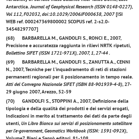
Antarctica.
Journal of Geophysical Research (ISSN 0148-0227),
Vol 112, F02032, doi:10.1029/2006JF000638, 2007
[ISI
WEB ref. 000247369800002 SCOPUS ref. 2-s2.0-
34548297707]
(68)
BARBARELLA M.,
GANDOLFI S.,
RONCI E.,
2007,
Precisione e accuratezza raggiunta in rilievi NRTK ripetuti,
Bollettino SIFET (ISSN 1721-971X), 2007,
1
, 27-44
.
(69)
BARBARELLA M.,
GANDOLFI S.,
ZANUTTA A., CENNI
N.,
2007
, Tecniche per l'inquadramento di reti di stazioni
permanenti regionali per il posizionamento in tempo reale.
Atti del Convegno Nazionale SIFET (ISBN 88-901939-4-8)
, 27-
29 giugno 2007, Arezzo, 52-59
(70)
GANDOLFI S.,
STOPPINI A.,
2007
, Definizione della
tipologia e della qualità dei prodotti e dei servizi erogati,
Indicazioni in merito al trattamento dei dati da parte degli
utenti,
Un Libro Bianco sui servizi di posizionamento satellitare
per l'e-government
,
Geomatics Workbook (ISSN: 1591-092X)
,
Volume7, Biagi e Sansò editori, 81-108.