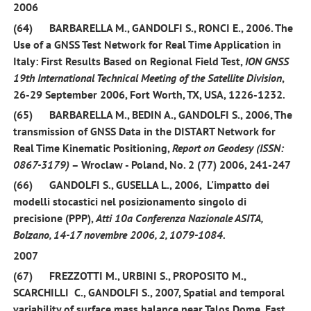
2006
(64)
BARBARELLA M.,
GANDOLFI S.,
RONCI E.,
2006.
The
Use of a GNSS Test Network for Real Time Application in
Italy: First Results Based on Regional Field Test,
ION GNSS
19th International Technical Meeting of the Satellite Division
,
26-29 September 2006, Fort Worth, TX, USA, 1226-1232
.
(65)
BARBARELLA M., BEDIN A.,
GANDOLFI S.,
2006,
The
transmission of GNSS Data in the DISTART Network for
Real Time Kinematic Positioning,
Report on Geodesy (ISSN:
0867-3179)
– Wroclaw - Poland, No. 2 (77) 2006, 241-247
(66)
GANDOLFI S.,
GUSELLA L.,
2006
, L'impatto dei
modelli stocastici nel posizionamento singolo di
precisione (PPP),
Atti 10a Conferenza Nazionale ASITA,
Bolzano, 14-17 novembre 2006, 2, 1079-1084.
2007
(67)
FREZZOTTI M., URBINI S., PROPOSITO M.,
SCARCHILLI C.,
GANDOLFI S.
,
2007
, Spatial and temporal
variability of surface mass balance near Talos Dome, East