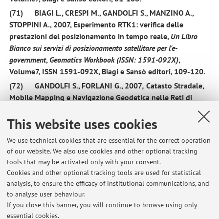
(71)
BIAGI L.,
CRESPI M.,
GANDOLFI S.,
MANZINO A.,
STOPPINI A.,
2007
, Esperimento RTK1: verifica delle
prestazioni del posizionamento in tempo reale,
Un Libro
Bianco sui servizi di posizionamento satellitare per l'e-
government
,
Geomatics Workbook (ISSN: 1591-092X)
,
Volume7, ISSN 1591-092X, Biagi e Sansò editori, 109-120.
(72)
GANDOLFI S.,
FORLANI G.,
2007
,
Catasto Stradale,
Mobile Mapping e Navigazione Geodetica nelle Reti di
Stazioni Permanenti, ,
Un Libro Bianco sui servizi di
This website uses cookies
posizionamento satellitare per l'e-government
,
Geomatics
Workbook (ISSN: 1591-092X)
, Volume7, ISSN 1591-092X,
We use technical cookies that are essential for the correct operation
Biagi e Sansò editori, 167-186.
of our website. We also use cookies and other optional tracking
(73)
BARBARELLA M.,
GANDOLFI S.,
2007
, Utilizzo della
tools that may be activated only with your consent.
Smart Station Leica per il rilievo di punti non Stazionabili,
Cookies and other optional tracking tools are used for statistical
Atti 11a Conferenza Nazionale ASITA (ISBN978-88-903132-0-
analysis, to ensure the efficacy of institutional communications, and
2), Torino, 6-9 novembre 2007
, pp. 255-260.
to analyse user behaviour.
If you close this banner, you will continue to browse using only
essential cookies.