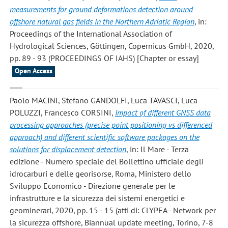
measurements for ground deformations detection around
offshore natural gas fields in the Northern Adriatic Region
, in:
Proceedings of the International Association of
Hydrological Sciences, Göttingen, Copernicus GmbH, 2020,
pp. 89 - 93 (PROCEEDINGS OF IAHS) [Chapter or essay]
Open Access
Paolo MACINI, Stefano GANDOLFI, Luca TAVASCI, Luca
POLUZZI, Francesco CORSINI
,
Impact of different GNSS data
processing approaches (precise point positioning vs differenced
approach) and different scientific software packages on the
solutions for displacement detection
, in: Il Mare - Terza
edizione - Numero speciale del Bollettino ufficiale degli
idrocarburi e delle georisorse, Roma, Ministero dello
Sviluppo Economico - Direzione generale per le
infrastrutture e la sicurezza dei sistemi energetici e
geominerari, 2020, pp. 15 - 15 (atti di: CLYPEA - Network per
la sicurezza offshore, Biannual update meeting, Torino, 7-8