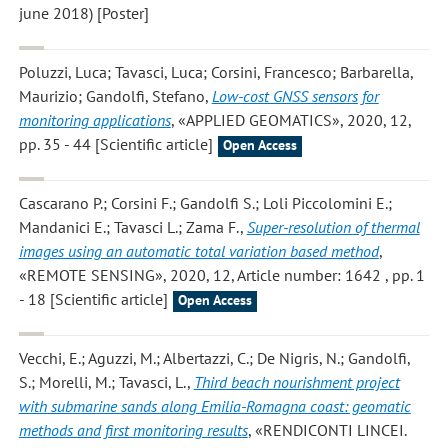
june 2018) [Poster]
Poluzzi, Luca; Tavasci, Luca; Corsini, Francesco; Barbarella,
Maurizio; Gandolfi, Stefano
,
Low-cost GNSS sensors for
monitoring applications
, «APPLIED GEOMATICS», 2020, 12,
pp. 35 - 44 [Scientific article]
Open Access
Cascarano P.; Corsini F.; Gandolfi S.; Loli Piccolomini E.;
Mandanici E.; Tavasci L.; Zama F.
,
Super-resolution of thermal
images using an automatic total variation based method
,
«REMOTE SENSING», 2020, 12, Article number: 1642 , pp. 1
- 18 [Scientific article]
Open Access
Vecchi, E.; Aguzzi, M.; Albertazzi, C.; De Nigris, N.; Gandolfi,
S.; Morelli, M.; Tavasci, L.
,
Third beach nourishment project
with submarine sands along Emilia-Romagna coast: geomatic
methods and first monitoring results
, «RENDICONTI LINCEI.