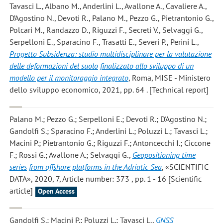
Tavasci L., Albano M., Anderlini L., Avallone A., Cavaliere A.,
D’Agostino N., Devoti R., Palano M., Pezzo G., Pietrantonio G.,
Polcari M., Randazzo D., Riguzzi F., Secreti V., Selvaggi G.,
Serpelloni E., Sparacino F., Trasatti E., Severi P., Perini L.
,
Progetto Subsidenza: studio multidisciplinare per la valutazione
delle deformazioni del suolo finalizzato allo sviluppo di un
modello per il monitoraggio integrato
, Roma, MISE - Ministero
dello sviluppo economico, 2021, pp. 64 . [Technical report]
Palano M.; Pezzo G.; Serpelloni E.; Devoti R.; D'Agostino N.;
Gandolfi S.; Sparacino F.; Anderlini L.; Poluzzi L.; Tavasci L.;
Macini P.; Pietrantonio G.; Riguzzi F.; Antoncecchi I.; Ciccone
F.; Rossi G.; Avallone A.; Selvaggi G.
,
Geopositioning time
series from offshore platforms in the Adriatic Sea
, «SCIENTIFIC
DATA», 2020, 7, Article number: 373 , pp. 1 - 16 [Scientific
article]
Open Access
Gandolfi S.; Macini P.; Poluzzi L.; Tavasci L.
,
GNSS