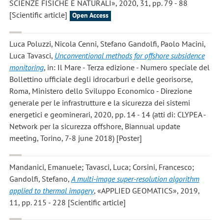
SCIENZE FISICHE E NATURALI», 2020, 31, pp. 79 - 88
[Scientific article]
Open Access
Luca Poluzzi, Nicola Cenni, Stefano Gandolfi, Paolo Macini,
Luca Tavasci
,
Unconventional methods for offshore subsidence
monitoring
, in: Il Mare - Terza edizione - Numero speciale del
Bollettino ufficiale degli idrocarburi e delle georisorse,
Roma, Ministero dello Sviluppo Economico - Direzione
generale per le infrastrutture e la sicurezza dei sistemi
energetici e geominerari, 2020, pp. 14 - 14 (atti di: CLYPEA -
Network per la sicurezza offshore, Biannual update
meeting, Torino, 7-8 june 2018) [Poster]
Mandanici, Emanuele; Tavasci, Luca; Corsini, Francesco;
Gandolfi, Stefano
,
A multi-image super-resolution algorithm
applied to thermal imagery
, «APPLIED GEOMATICS», 2019,
11, pp. 215 - 228 [Scientific article]