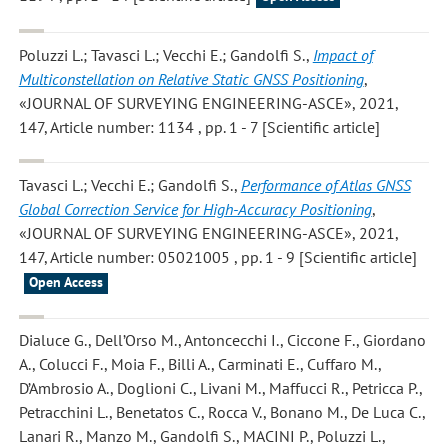
Poluzzi L.; Tavasci L.; Vecchi E.; Gandolfi S.
,
Impact of
Multiconstellation on Relative Static GNSS Positioning
,
«JOURNAL OF SURVEYING ENGINEERING-ASCE», 2021,
147, Article number: 1134 , pp. 1 - 7 [Scientific article]
Tavasci L.; Vecchi E.; Gandolfi S.
,
Performance of Atlas GNSS
Global Correction Service for High-Accuracy Positioning
,
«JOURNAL OF SURVEYING ENGINEERING-ASCE», 2021,
147, Article number: 05021005 , pp. 1 - 9 [Scientific article]
Open Access
Dialuce G., Dell’Orso M., Antoncecchi I., Ciccone F., Giordano
A., Colucci F., Moia F., Billi A., Carminati E., Cuffaro M.,
D’Ambrosio A., Doglioni C., Livani M., Maffucci R., Petricca P.,
Petracchini L., Benetatos C., Rocca V., Bonano M., De Luca C.,
Lanari R., Manzo M., Gandolfi S., MACINI P., Poluzzi L.,