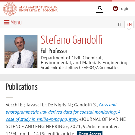
Login
Menu
IT
EN
Stefano Gandolfi
Full Professor
Department of Civil, Chemical,
Environmental, and Materials Engineering
Academic discipline: CEAR-04/A Geomatics
Publications
Vecchi E.; Tavasci L.; De Nigris N.; Gandolfi S.
,
Gnss and
photogrammetric uav derived data for coastal monitoring: A
case of study in emilia-romagna, italy
, «JOURNAL OF MARINE
SCIENCE AND ENGINEERING», 2021, 9, Article number:
1194 , pp. 1 - 14 [Scientific article]
Open Access