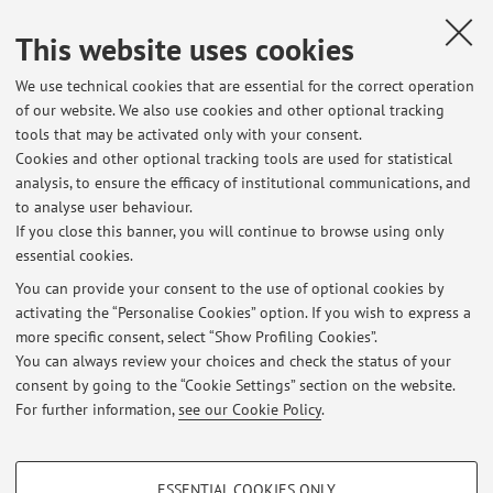
Nunzio De Nigris, Maurizio Morelli, Stefano Gandolfi, Enrica
Vecchi
,
La Rete geodetica costiera integrata per la gestione della
This website uses cookies
costa
, «ECOSCIENZA», 2019, 6, pp. 58 - 59 [Scientific article]
We use technical cookies that are essential for the correct operation
of our website. We also use cookies and other optional tracking
tools that may be activated only with your consent.
1
2
3
4
5
Cookies and other optional tracking tools are used for statistical
analysis, to ensure the efficacy of institutional communications, and
Publications prior to 2004
to analyse user behaviour.
If you close this banner, you will continue to browse using only
essential cookies.
You can provide your consent to the use of optional cookies by
activating the “Personalise Cookies” option. If you wish to express a
Latest news
more specific consent, select “Show Profiling Cookies”.
Google Scholar
You can always review your choices and check the status of your
Published on: September 28 2012
consent by going to the “Cookie Settings” section on the website.
For further information,
see our Cookie Policy
.
View all
PROFILING COOKIES - OPTIONAL
ESSENTIAL COOKIES ONLY