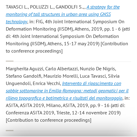
TAVASCI L., POLUZZI L., GANDOLFI S.,
,
A strategy for the
monitoring of tall structures in urban area using GNSS
technology
, in: FIG, 4th Joint International Symposium On
Deformation Monitoring (JISDM), Athens, 2019, pp. 1 - 6 (atti
di: 4th Joint International Symposium On Deformation
Monitoring (JISDM), Athens, 15-17 may 2019) [Contribution
to conference proceedings]
Margherita Aguzzi, Carlo Albertazzi, Nunzio De Nigris,
Stefano Gandolfi, Maurizio Morelli, Luca Tavasci, Silvia
Unguendoli, Enrica Vecchi
,
Intervento di ripascimento con
sabbie sottomarine in Emilia-Romagna: metodi geomatici per il
rilievo topografico e batimetrico e risultati del monitoraggio
, in:
ASITA, ASITA 2019, Milano, ASITA, 2019, pp. 9 - 16 (atti di:
Conferenza ASITA 2019, Trieste, 12-14 novembre 2019)
[Contribution to conference proceedings]