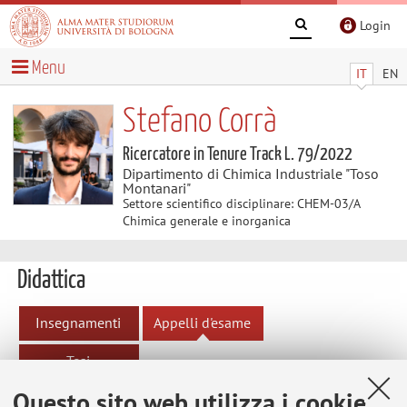
Login
Menu
IT
EN
Stefano Corrà
Ricercatore in Tenure Track L. 79/2022
Dipartimento di Chimica Industriale "Toso
Montanari"
Settore scientifico disciplinare: CHEM-03/A
Chimica generale e inorganica
Didattica
Insegnamenti
Appelli d'esame
Tesi
Questo sito web utilizza i cookie
Appelli d'esame