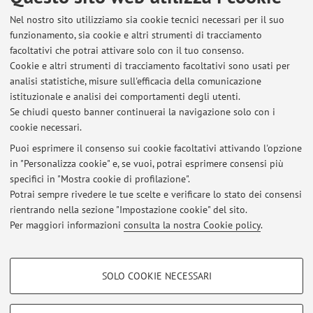
Nel nostro sito utilizziamo sia cookie tecnici necessari per il suo
Elenco degli appelli pubblicati sino ad oggi, suddivisi per
funzionamento, sia cookie e altri strumenti di tracciamento
insegnamento. Per le informazioni dettagliate accedi ad
facoltativi che potrai attivare solo con il tuo consenso.
AlmaEsami
.
Cookie e altri strumenti di tracciamento facoltativi sono usati per
analisi statistiche, misure sull'efficacia della comunicazione
27558 - CHIMICA INORGANICA CON
istituzionale e analisi dei comportamenti degli utenti.
LABORATORIO
Se chiudi questo banner continuerai la navigazione solo con i
cookie necessari.
Puoi esprimere il consenso sui cookie facoltativi attivando l'opzione
in "Personalizza cookie" e, se vuoi, potrai esprimere consensi più
Ultimi avvisi
specifici in "Mostra cookie di profilazione".
Potrai sempre rivedere le tue scelte e verificare lo stato dei consensi
Al momento non sono presenti avvisi.
rientrando nella sezione "Impostazione cookie" del sito.
Per maggiori informazioni
consulta la nostra Cookie policy
.
COOKIE DI PROFILAZIONE - FACOLTATIVI
SOLO COOKIE NECESSARI
Si tratta di cookie utilizzati per analizzare le caratteristiche della navigazione
Area riservata
degli utenti, creare profili in base al loro comportamento sul sito, per analisi
Accedi tramite
login
per gestire tutti i contenuti del sito.
di marketing.