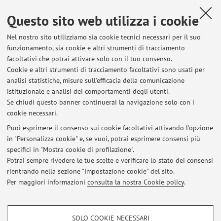
terapeutici che si basano o sul ripristino della funzionalità
Questo sito web utilizza i cookie
della proteina (terapia genica e terapia proteica sostitutiva)
o su terapie farmacologiche che agiscono sulla riattivazione
Nel nostro sito utilizziamo sia cookie tecnici necessari per il suo
di vie di segnalazione a valle di CDKL5. Allo stato attuale,
funzionamento, sia cookie e altri strumenti di tracciamento
non ci sono terapie efficaci per curare l’alterato sviluppo
facoltativi che potrai attivare solo con il tuo consenso.
cerebrale caratteristico dell’encefalopatia CDKL5. L’approccio
Cookie e altri strumenti di tracciamento facoltativi sono usati per
analisi statistiche, misure sull'efficacia della comunicazione
qui proposto è volto alla validazione e allo sviluppo di
istituzionale e analisi dei comportamenti degli utenti.
terapie potenzialmente utilizzabili nell’uomo, pertanto il
Se chiudi questo banner continuerai la navigazione solo con i
nostro studio potrebbe aprire la strada a futuri trials clinici.
cookie necessari.
Puoi esprimere il consenso sui cookie facoltativi attivando l'opzione
in "Personalizza cookie" e, se vuoi, potrai esprimere consensi più
Ultimi avvisi
specifici in "Mostra cookie di profilazione".
Potrai sempre rivedere le tue scelte e verificare lo stato dei consensi
Al momento non sono presenti avvisi.
rientrando nella sezione "Impostazione cookie" del sito.
Per maggiori informazioni
consulta la nostra Cookie policy
.
COOKIE DI PROFILAZIONE - FACOLTATIVI
SOLO COOKIE NECESSARI