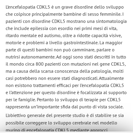
L’encefalopatia CDKL5 è un grave disordine dello sviluppo
che colpisce principalmente bambine di sesso femminile. I
pazienti con disordine CDKL5 mostrano una sintomatologia
che include epilessia con esordio nei primi mesi di vita,
ritardo mentale ed autismo, oltre a ridotte capacità visive,
motorie e problemi a livello gastrointestinale. La maggior
parte di questi bambini non può camminare, parlare o
nutrirsi autonomamente. Ad oggi sono stati descritti in tutto
il mondo circa 800 pazienti con mutazioni nel gene CDKL5,
ma a causa della scarsa conoscenza della patologia, molti
casi potrebbero non essere stati diagnosticati. Attualmente
non esistono trattamenti efficaci per l’encefalopatia CDKL5
e l’attenzione per questo disordine è focalizzata al supporto
per le famiglie. Pertanto lo sviluppo di terapie per CDKL5
rappresenta un’importante sfida dal punto di vista sociale.
L'obiettivo generale del presente studio è di stabilire se sia
possibile correggere lo sviluppo cerebrale nel modello
murino di encefalopatia CDKL5 mediante approcci