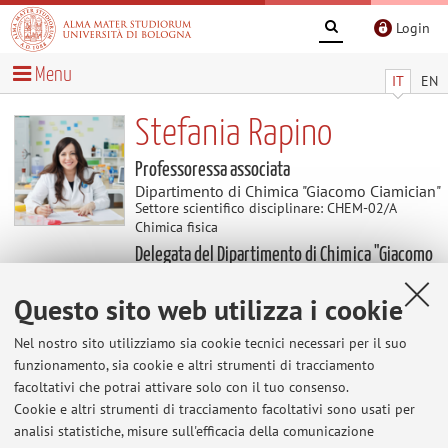
Login
Menu
IT
EN
Stefania Rapino
Professoressa associata
Dipartimento di Chimica "Giacomo Ciamician"
Settore scientifico disciplinare: CHEM-02/A
Chimica fisica
Delegata del Dipartimento di Chimica "Giacomo
Ciamician"
Questo sito web utilizza i cookie
Contenuti utili
Nel nostro sito utilizziamo sia cookie tecnici necessari per il suo
funzionamento, sia cookie e altri strumenti di tracciamento
facoltativi che potrai attivare solo con il tuo consenso.
Al momento non sono presenti contenuti.
Cookie e altri strumenti di tracciamento facoltativi sono usati per
analisi statistiche, misure sull'efficacia della comunicazione