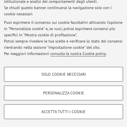
istituzionale e analisi dei comportamenti degli utenti.
Se chiudi questo banner continuerai la navigazione solo con i
Ultimi avvisi
cookie necessari.
Al momento non sono presenti avvisi.
Puoi esprimere il consenso sui cookie facoltativi attivando l'opzione
in "Personalizza cookie" e, se vuoi, potrai esprimere consensi più
specifici in "Mostra cookie di profilazione".
Potrai sempre rivedere le tue scelte e verificare lo stato dei consensi
rientrando nella sezione "Impostazione cookie" del sito.
Per maggiori informazioni
consulta la nostra Cookie policy
.
Area riservata
Accedi tramite
login
per gestire tutti i contenuti del sito.
COOKIE DI PROFILAZIONE - FACOLTATIVI
SOLO COOKIE NECESSARI
Si tratta di cookie utilizzati per analizzare le caratteristiche della navigazione
© 2026 - ALMA MATER STUDIORUM - Università di Bologna - Via
degli utenti, creare profili in base al loro comportamento sul sito, per analisi
Zamboni, 33 - 40126 Bologna - Partita IVA: 01131710376
di marketing.
Privacy
|
Note legali
|
Impostazioni Cookie
PERSONALIZZA COOKIE
Mostra cookie di profilazione
Google/Youtube Video
COOKIE TECNICI - NECESSARI
ACCETTA TUTTI I COOKIE
Facebook
Si tratta di cookie tecnici utilizzati, a titolo esemplificativo, per il corretto
Vimeo
funzionamento del sito, salvare le preferenze di navigazione, per il