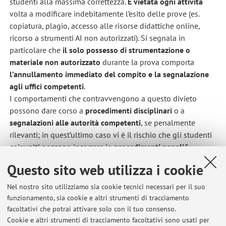
studenti alla massima correttezza.
È vietata ogni attività
volta a modificare indebitamente l’esito delle prove (es.
copiatura, plagio, accesso alle risorse didattiche online,
ricorso a strumenti AI non autorizzati). Si segnala in
particolare che
il solo possesso di strumentazione o
materiale non autorizzato
durante la prova comporta
l’annullamento immediato del compito e la segnalazione
agli uffici competenti
.
I comportamenti che contravvengono a questo divieto
possono dare corso a
procedimenti disciplinari
o a
segnalazioni alle autorità competenti
, se penalmente
rilevanti; in quest’ultimo caso vi è il rischio che gli studenti
coinvolti possano incorrere in
procedimenti penali
.”
Pubblicato il: 12 maggio 2026
Questo sito web utilizza i cookie
Nel nostro sito utilizziamo sia cookie tecnici necessari per il suo
funzionamento, sia cookie e altri strumenti di tracciamento
facoltativi che potrai attivare solo con il tuo consenso.
Ultimi avvisi
Cookie e altri strumenti di tracciamento facoltativi sono usati per