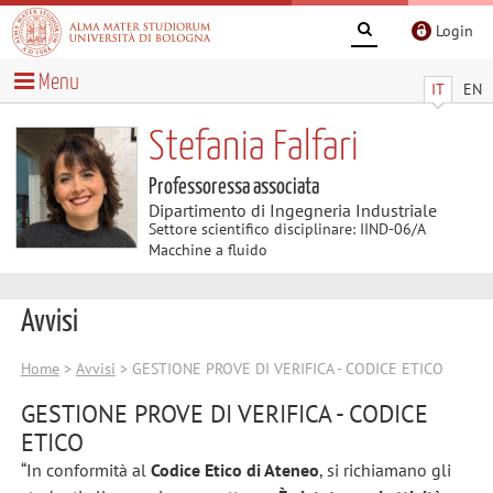
Login
Menu
IT
EN
Stefania Falfari
Professoressa associata
Dipartimento di Ingegneria Industriale
Settore scientifico disciplinare: IIND-06/A
Macchine a fluido
Avvisi
Home
>
Avvisi
> GESTIONE PROVE DI VERIFICA - CODICE ETICO
GESTIONE PROVE DI VERIFICA - CODICE
ETICO
“In conformità al
Codice Etico di Ateneo
, si richiamano gli