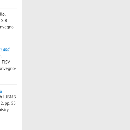
llo
,
° SIB
convegno-
n and
e,
I FISV
 convegno-
is
5th IUBMB
2, pp. 55
istry