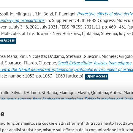
Bissoli, M. Minguzzi, R.M. Borzì, F. Flamigni
,
Protective effects of olive deri
nderlying osteoarthritis
, in: Supplement: 45th FEBS Congress, Molecule
enia, July 3–8, 2021 July 2021, FEBS PRESS, 2021, 11, pp. 460 - 461 (att
olecules of Life: Towards New Horizons., Ljubljana, Slovenia, July 3–
n Access
 Rosa Maria; Zini, Nicoletta; D'Adamo, Stefania; Guescini, Michele; Grigolo
ti, Spartaco; Filardo, Giuseppe
,
Small Extracellular Vesicles from adipose
 in vitro the NF-κB dependent inflammatory/catabolic environment of osteoa
cle number: 1053, pp. 1053 - 1069 [articolo]
Open Access
rullo, Silvia; D’Adamo, Stefania; Flamigni, Flavio; Quintana, Antera Mart
of aqueous extracts from Anabaena minutissima, Ecklonia maxima and Jani
ildew pathogen in vitro and in vivo
, «JOURNAL OF APPLIED PHYCOLOG
ie
ccess
 suo funzionamento, sia cookie e altri strumenti di tracciamento facoltativ
,
Microbiota for Healthy Ageing: The State of Art
, «AMERICAN JOURNAL O
 per analisi statistiche, misure sull'efficacia della comunicazione istituzi