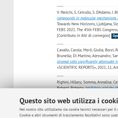
V. Panichi, S. Cetrullo, S. D'Adamo, I. 
compounds in molecular mechanisms u
Towards New Horizons, Ljubljana, Slov
FEBS 2021. The 45th FEBS Congress, M
[Contributo in Atti di convegno]
Ope
Cavallo, Carola; Merli, Giulia; Borzì,
Brunella; Di Martino, Alessandro; San
stromal cells significantly attenuate
«SCIENTIFIC REPORTS», 2021, 11, Arti
Righini, Hillary; Somma, Annalisa; Cet
Roberti, Roberta
,
Inhibitory activity 
adhaerens on the cucumber powdery m
Questo sito web utilizza i cook
32, pp. 3363 - 3375 [articolo]
Open A
Nel nostro sito utilizziamo sia cookie tecnici necessari per il
Carla Pignatti and Stefania D'Adamo
Cookie e altri strumenti di tracciamento facoltativi sono usati