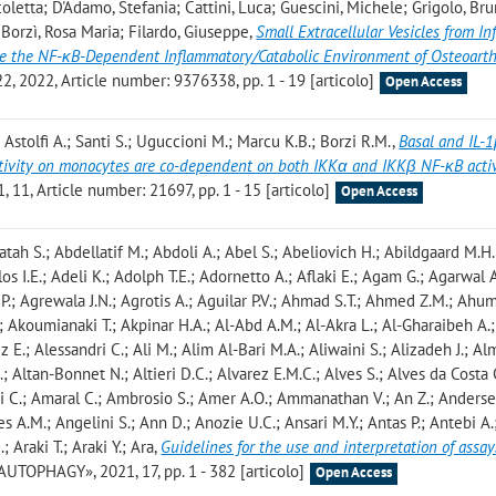
Nicoletta; D'Adamo, Stefania; Cattini, Luca; Guescini, Michele; Grigolo, Bru
 Borzì, Rosa Maria; Filardo, Giuseppe
,
Small Extracellular Vesicles from I
e the NF-κB-Dependent Inflammatory/Catabolic Environment of Osteoarthr
2022, Article number: 9376338, pp. 1 - 19 [articolo]
Open Access
 Astolfi A.; Santi S.; Uguccioni M.; Marcu K.B.; Borzi R.M.
,
Basal and IL-
tivity on monocytes are co-dependent on both IKKα and IKKβ NF-κB acti
11, Article number: 21697, pp. 1 - 15 [articolo]
Open Access
fatah S.; Abdellatif M.; Abdoli A.; Abel S.; Abeliovich H.; Abildgaard M.H
 I.E.; Adeli K.; Adolph T.E.; Adornetto A.; Aflaki E.; Agam G.; Agarwal A
P.; Agrewala J.N.; Agrotis A.; Aguilar P.V.; Ahmad S.T.; Ahmed Z.M.; Ahu
.; Akoumianaki T.; Akpinar H.A.; Al-Abd A.M.; Al-Akra L.; Al-Gharaibeh A.;
 E.; Alessandri C.; Ali M.; Alim Al-Bari M.A.; Aliwaini S.; Alizadeh J.; Al
; Altan-Bonnet N.; Altieri D.C.; Alvarez E.M.C.; Alves S.; Alves da Costa 
 C.; Amaral C.; Ambrosio S.; Amer A.O.; Ammanathan V.; An Z.; Anderse
s A.M.; Angelini S.; Ann D.; Anozie U.C.; Ansari M.Y.; Antas P.; Antebi A
 Araki T.; Araki Y.; Ara
,
Guidelines for the use and interpretation of assay
«AUTOPHAGY», 2021, 17, pp. 1 - 382 [articolo]
Open Access