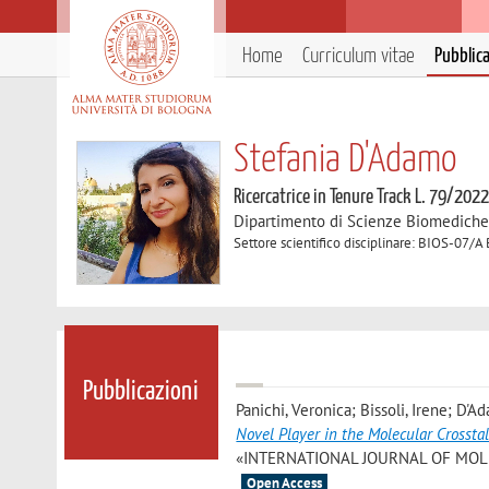
Home
Curriculum vitae
Pubblic
Stefania D'Adamo
Ricercatrice in Tenure Track L. 79/202
Dipartimento di Scienze Biomedich
Settore scientifico disciplinare: BIOS-07/A
Pubblicazioni
Panichi, Veronica; Bissoli, Irene; D'Ad
Novel Player in the Molecular Crosst
«INTERNATIONAL JOURNAL OF MOLECUL
Open Access