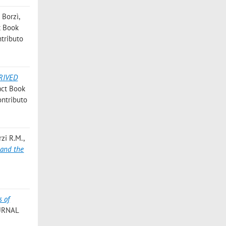
a Borzì
,
ct Book
ntributo
RIVED
ract Book
ontributo
rzi R.M.
,
 and the
s of
OURNAL