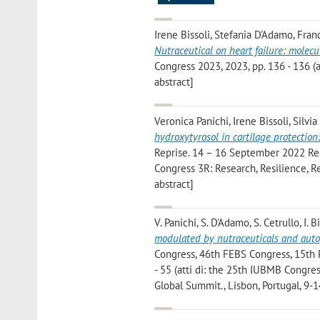
Irene Bissoli, Stefania D'Adamo, Franc
Nutraceutical on heart failure: molec
Congress 2023, 2023, pp. 136 - 136 (a
abstract]
Veronica Panichi, Irene Bissoli, Silvi
hydroxytyrosol in cartilage protectio
Reprise. 14 – 16 September 2022 Regg
Congress 3R: Research, Resilience, Re
abstract]
V. Panichi, S. D'Adamo, S. Cetrullo, I. B
modulated by nutraceuticals and aut
Congress, 46th FEBS Congress, 15th 
- 55 (atti di: the 25th IUBMB Congr
Global Summit., Lisbon, Portugal, 9-1