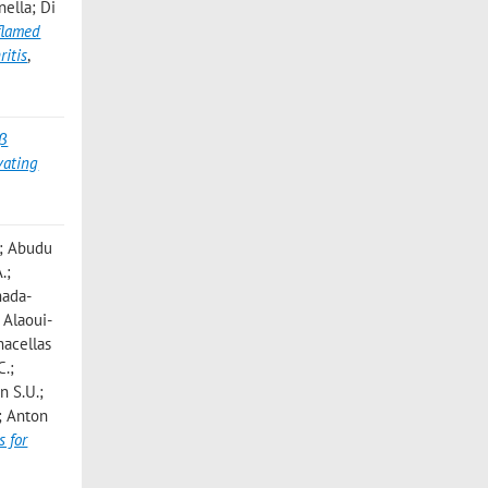
nella; Di
nflamed
itis
,
1β
vating
.; Abudu
.;
mada-
 Alaoui-
macellas
C.;
n S.U.;
.; Anton
s for