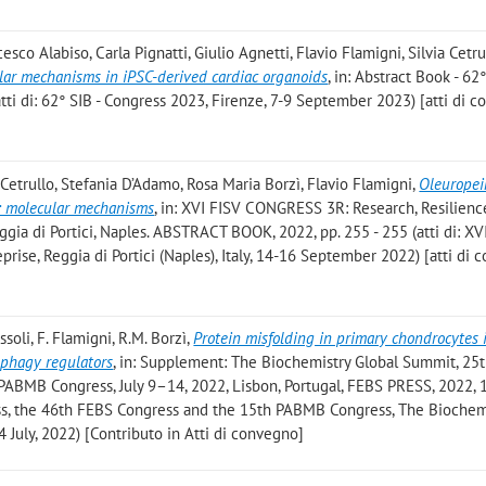
esco Alabiso, Carla Pignatti, Giulio Agnetti, Flavio Flamigni, Silvia Cetru
ular mechanisms in iPSC-derived cardiac organoids
, in: Abstract Book - 62
tti di: 62° SIB - Congress 2023, Firenze, 7-9 September 2023) [atti di 
a Cetrullo, Stefania D’Adamo, Rosa Maria Borzì, Flavio Flamigni
,
Oleuropei
n: molecular mechanisms
, in: XVI FISV CONGRESS 3R: Research, Resilienc
ia di Portici, Naples. ABSTRACT BOOK, 2022, pp. 255 - 255 (atti di: XV
prise, Reggia di Portici (Naples), Italy, 14-16 September 2022) [atti di
issoli, F. Flamigni, R.M. Borzì
,
Protein misfolding in primary chondrocytes 
ophagy regulators
, in: Supplement: The Biochemistry Global Summit, 2
PABMB Congress, July 9–14, 2022, Lisbon, Portugal, FEBS PRESS, 2022, 1
ess, the 46th FEBS Congress and the 15th PABMB Congress, The Biochem
4 July, 2022) [Contributo in Atti di convegno]