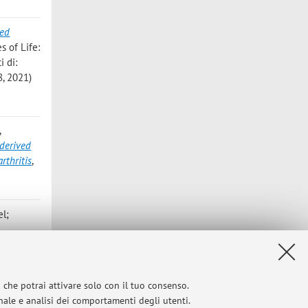
ved
s of Life:
i di:
8, 2021)
,
 derived
rthritis
,
el;
a
Y», 2020,
i che potrai attivare solo con il tuo consenso.
F
onale e analisi dei comportamenti degli utenti.