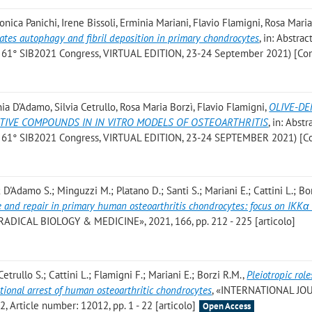
onica Panichi, Irene Bissoli, Erminia Mariani, Flavio Flamigni, Rosa Mari
tes autophagy and fibril deposition in primary chondrocytes
, in: Abstra
 di: 61° SIB2021 Congress, VIRTUAL EDITION, 23-24 September 2021) [Co
nia D’Adamo, Silvia Cetrullo, Rosa Maria Borzì, Flavio Flamigni
,
OLIVE-DE
IVE COMPOUNDS IN IN VITRO MODELS OF OSTEOARTHRITIS
, in: Abst
 di: 61° SIB2021 Congress, VIRTUAL EDITION, 23-24 SEPTEMBER 2021) [C
S.; D'Adamo S.; Minguzzi M.; Platano D.; Santi S.; Mariani E.; Cattini L.; Bo
and repair in primary human osteoarthritis chondrocytes: focus on IKKα
 RADICAL BIOLOGY & MEDICINE», 2021, 166, pp. 212 - 225 [articolo]
etrullo S.; Cattini L.; Flamigni F.; Mariani E.; Borzi R.M.
,
Pleiotropic role
tional arrest of human osteoarthritic chondrocytes
, «INTERNATIONAL J
rticle number: 12012, pp. 1 - 22 [articolo]
Open Access