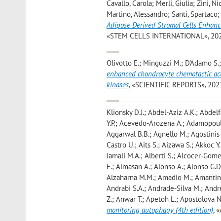
Cavallo, Carola; Merli, Giulia; Zini, 
Martino, Alessandro; Santi, Spartaco;
Adipose Derived Stromal Cells Enhanc
«STEM CELLS INTERNATIONAL», 2022, 
Olivotto E.; Minguzzi M.; D'Adamo S.;
enhanced chondrocyte chemotactic ac
kinases
, «SCIENTIFIC REPORTS», 2021, 
Klionsky D.J.; Abdel-Aziz A.K.; Abdel
Y.P.; Acevedo-Arozena A.; Adamopoulos
Aggarwal B.B.; Agnello M.; Agostinis 
Castro U.; Aits S.; Aizawa S.; Akkoc Y
Jamali M.A.; Alberti S.; Alcocer-Gomez
E.; Almasan A.; Alonso A.; Alonso G.D.
Alzaharna M.M.; Amadio M.; Amantini
Andrabi S.A.; Andrade-Silva M.; Andre
Z.; Anwar T.; Apetoh L.; Apostolova N.;
monitoring autophagy (4th edition)
, 