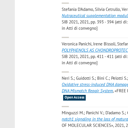
Stefania D'Adamo, Silvia Cetrullo, Ver
Nutraceutical supplementation modula
SIB 2021, 2021, pp. 393 - 394 (atti
in Atti di convegno]
Veronica Panichi, Irene Bissoli, Stefa
POLYPHENOLS AS CHONDROPROTECT
SIB 2021, 2021, pp. 411 - 411 (atti
in Atti di convegno]
Neri S.; Guidotti S.; Bini C.; Pelotti 
Oxidative stress-induced DNA damage 
DNA Mismatch Repair System
, «FREE
Open Access
Minguzzi M.; Panichi V.; D'adamo S.; C
notch1 signaling in the loss of matura
OF MOLECULAR SCIENCES», 2021, 22, A