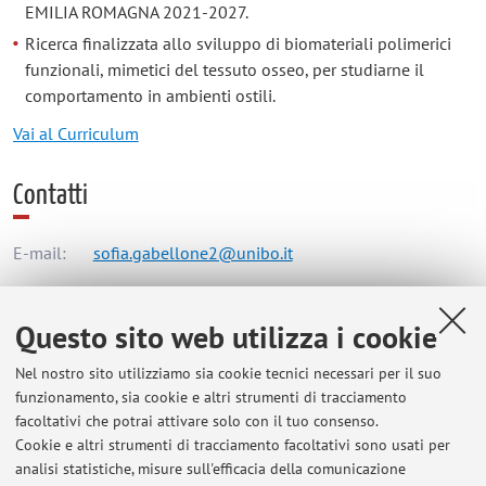
EMILIA ROMAGNA 2021-2027.
Ricerca finalizzata allo sviluppo di biomateriali polimerici
funzionali, mimetici del tessuto osseo, per studiarne il
comportamento in ambienti ostili.
Vai al Curriculum
Contatti
E-mail:
sofia.gabellone2@unibo.it
Questo sito web utilizza i cookie
Dipartimento di Scienze Mediche e Chirurgiche
Via Massarenti 9, Bologna -
Vai alla mappa
Nel nostro sito utilizziamo sia cookie tecnici necessari per il suo
funzionamento, sia cookie e altri strumenti di tracciamento
facoltativi che potrai attivare solo con il tuo consenso.
Orario di ricevimento
Cookie e altri strumenti di tracciamento facoltativi sono usati per
analisi statistiche, misure sull'efficacia della comunicazione