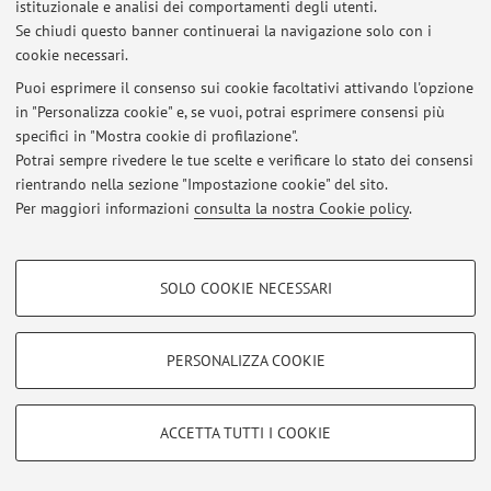
Il ricevimento degli studenti avviene previo appuntamento,
istituzionale e analisi dei comportamenti degli utenti.
da concordare con il docente tramite posta elettronica.
Se chiudi questo banner continuerai la navigazione solo con i
cookie necessari.
Puoi esprimere il consenso sui cookie facoltativi attivando l'opzione
in "Personalizza cookie" e, se vuoi, potrai esprimere consensi più
Ultimi avvisi
specifici in "Mostra cookie di profilazione".
Potrai sempre rivedere le tue scelte e verificare lo stato dei consensi
Al momento non sono presenti avvisi.
rientrando nella sezione "Impostazione cookie" del sito.
Per maggiori informazioni
consulta la nostra Cookie policy
.
COOKIE DI PROFILAZIONE - FACOLTATIVI
SOLO COOKIE NECESSARI
Si tratta di cookie utilizzati per analizzare le caratteristiche della navigazione
Area riservata
degli utenti, creare profili in base al loro comportamento sul sito, per analisi
Accedi tramite
login
per gestire tutti i contenuti del sito.
di marketing.
PERSONALIZZA COOKIE
Mostra cookie di profilazione
© 2026 - ALMA MATER STUDIORUM - Università di Bologna - Via
Google/Youtube Video
COOKIE TECNICI - NECESSARI
ACCETTA TUTTI I COOKIE
Zamboni, 33 - 40126 Bologna - Partita IVA: 01131710376
Facebook
Privacy
|
Note legali
|
Impostazioni Cookie
Si tratta di cookie tecnici utilizzati, a titolo esemplificativo, per il corretto
Vimeo
funzionamento del sito, salvare le preferenze di navigazione, per il