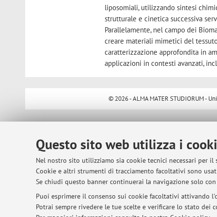
liposomiali, utilizzando sintesi chimi
strutturale e cinetica successiva ser
Parallelamente, nel campo dei Biomat
creare materiali mimetici del tessut
caratterizzazione approfondita in amb
applicazioni in contesti avanzati, incl
© 2026 - ALMA MATER STUDIORUM - Univer
Questo sito web utilizza i cook
Nel nostro sito utilizziamo sia cookie tecnici necessari per il
Cookie e altri strumenti di tracciamento facoltativi sono usati
Se chiudi questo banner continuerai la navigazione solo con 
Puoi esprimere il consenso sui cookie facoltativi attivando l'o
Potrai sempre rivedere le tue scelte e verificare lo stato dei