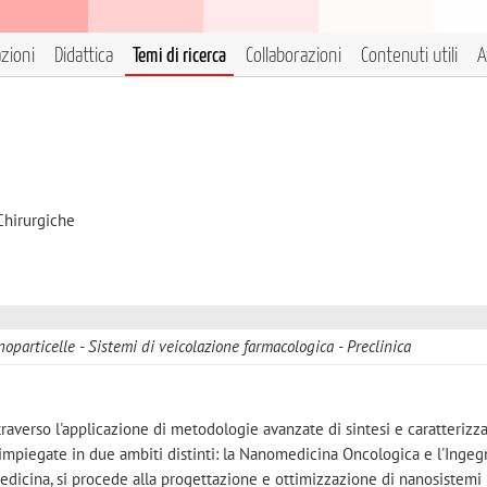
azioni
Didattica
Temi di ricerca
Collaborazioni
Contenuti utili
A
Chirurgiche
oparticelle
Sistemi di veicolazione farmacologica
Preclinica
attraverso l'applicazione di metodologie avanzate di sintesi e caratterizz
 impiegate in due ambiti distinti: la Nanomedicina Oncologica e l'Ingeg
edicina, si procede alla progettazione e ottimizzazione di nanosistemi