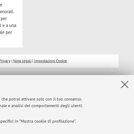
ne
umorali.
 per
t e a una
ale per
Privacy
|
Note legali
|
Impostazioni Cookie
i che potrai attivare solo con il tuo consenso.
onale e analisi dei comportamenti degli utenti.
ecifici in "Mostra cookie di profilazione".