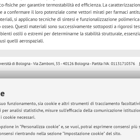
co-fisiche per garantire termostabilità ed efficienza. La caratterizzazio
ve a confermare il loro potenziale come vettori mirati per farmaci antit
eriali, si applicano tecniche di sintesi e funzionalizzazione polimerica
o osseo. Questi materiali sono successivamente sottoposti a rigorosi tes
ienti ostili o estremi per determinarne la stabilità strutturale, essenzi
usi quelli aerospaziali.
sità di Bologna - Via Zamboni, 33 - 40126 Bologna - Partita IVA: 01131710376
ie
 suo funzionamento, sia cookie e altri strumenti di tracciamento facoltativ
 per analisi statistiche, misure sull'efficacia della comunicazione istituzi
i cookie necessari.
pzione in "Personalizza cookie" e, se vuoi, potrai esprimere consensi più sp
 consensi rientrando nella sezione "Impostazione cookie" del sito.