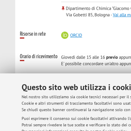
Dipartimento di Chimica "Giacomo 
Via Gobetti 85, Bologna -
Vai alla 
Risorse in rete
ORCID
Orario di ricevimento
Giovedì dalle 15 alle 16
previo
appunt
E' possibile concordare un'altro app
Questo sito web utilizza i cook
© 2026 - ALMA MATER STUDIORUM - Univer
Nel nostro sito utilizziamo sia cookie tecnici necessari per il
Cookie e altri strumenti di tracciamento facoltativi sono usati
Se chiudi questo banner continuerai la navigazione solo con 
Puoi esprimere il consenso sui cookie facoltativi attivando l'o
Potrai sempre rivedere le tue scelte e verificare lo stato dei