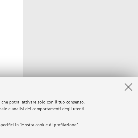
Privacy
|
Note legali
|
Impostazioni Cookie
i che potrai attivare solo con il tuo consenso.
onale e analisi dei comportamenti degli utenti.
ecifici in "Mostra cookie di profilazione".