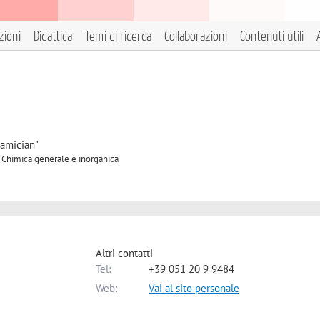
zioni
Didattica
Temi di ricerca
Collaborazioni
Contenuti utili
iamician"
A Chimica generale e inorganica
Altri contatti
Tel:
+39 051 20 9 9484
Web:
Vai al sito personale