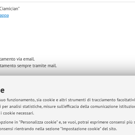
Ciamician"
mappa
amento via email.
untamento sempre tramite mail.
ie
sità di Bologna - Via Zamboni, 33 - 40126 Bologna - Partita IVA: 01131710376
 suo funzionamento, sia cookie e altri strumenti di tracciamento facoltativ
 per analisi statistiche, misure sull'efficacia della comunicazione istituzi
i cookie necessari.
pzione in "Personalizza cookie" e, se vuoi, potrai esprimere consensi più sp
 consensi rientrando nella sezione "Impostazione cookie" del sito.