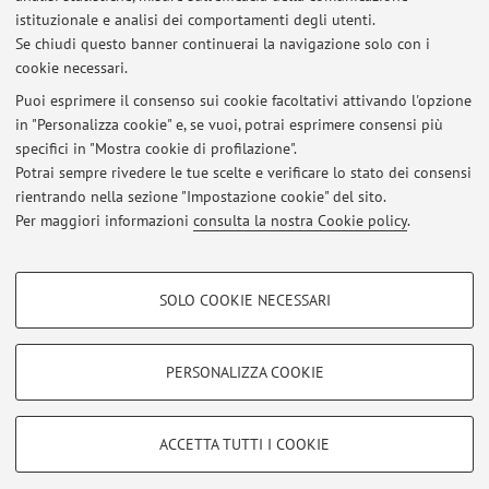
istituzionale e analisi dei comportamenti degli utenti.
Esami e anno accademico
Se chiudi questo banner continuerai la navigazione solo con i
cookie necessari.
Pubblicato il: 02 luglio 2018
Puoi esprimere il consenso sui cookie facoltativi attivando l'opzione
Tutti gli avvisi
in "Personalizza cookie" e, se vuoi, potrai esprimere consensi più
specifici in "Mostra cookie di profilazione".
Potrai sempre rivedere le tue scelte e verificare lo stato dei consensi
rientrando nella sezione "Impostazione cookie" del sito.
In evidenza
Per maggiori informazioni
consulta la nostra Cookie policy
.
Materiale del corso "Computational Thinking and Programming"
COOKIE DI PROFILAZIONE - FACOLTATIVI
SOLO COOKIE NECESSARI
Si tratta di cookie utilizzati per analizzare le caratteristiche della navigazione
Area riservata
degli utenti, creare profili in base al loro comportamento sul sito, per analisi
Accedi tramite
login
per gestire tutti i contenuti del sito.
di marketing.
PERSONALIZZA COOKIE
Mostra cookie di profilazione
© 2026 - ALMA MATER STUDIORUM - Università di Bologna - Via
Google/Youtube Video
COOKIE TECNICI - NECESSARI
ACCETTA TUTTI I COOKIE
Zamboni, 33 - 40126 Bologna - Partita IVA: 01131710376
Facebook
Privacy
|
Note legali
|
Impostazioni Cookie
Si tratta di cookie tecnici utilizzati, a titolo esemplificativo, per il corretto