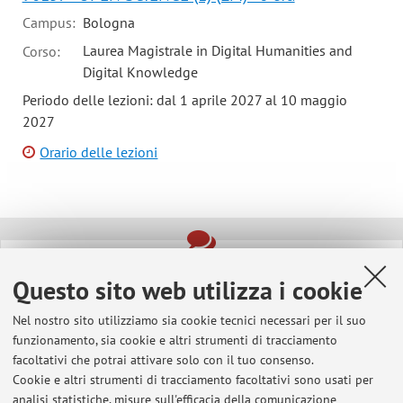
Campus:
Bologna
Laurea Magistrale in Digital Humanities and
Corso:
Digital Knowledge
Periodo delle lezioni: dal 1 aprile 2027 al 10 maggio
2027
Orario delle lezioni
Ultimi avvisi
Questo sito web utilizza i cookie
Informatica di base: regole per l'esame da remoto
Pubblicato il: 25 maggio 2021
Nel nostro sito utilizziamo sia cookie tecnici necessari per il suo
funzionamento, sia cookie e altri strumenti di tracciamento
Computational Thinking and Programming: rules for remote written
facoltativi che potrai attivare solo con il tuo consenso.
examinations
Cookie e altri strumenti di tracciamento facoltativi sono usati per
Pubblicato il: 10 maggio 2020
analisi statistiche, misure sull'efficacia della comunicazione