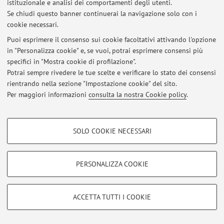
istituzionale e analisi dei comportamenti degli utenti.
Al momento non sono presenti avvisi.
Se chiudi questo banner continuerai la navigazione solo con i
cookie necessari.
Puoi esprimere il consenso sui cookie facoltativi attivando l'opzione
in "Personalizza cookie" e, se vuoi, potrai esprimere consensi più
specifici in "Mostra cookie di profilazione".
Area riservata
Potrai sempre rivedere le tue scelte e verificare lo stato dei consensi
Accedi tramite
login
per gestire tutti i contenuti del sito.
rientrando nella sezione "Impostazione cookie" del sito.
Per maggiori informazioni
consulta la nostra Cookie policy
.
© 2026 - ALMA MATER STUDIORUM - Università di Bologna - Via
COOKIE DI PROFILAZIONE - FACOLTATIVI
Zamboni, 33 - 40126 Bologna - Partita IVA: 01131710376
SOLO COOKIE NECESSARI
Privacy
|
Note legali
|
Impostazioni Cookie
Si tratta di cookie utilizzati per analizzare le caratteristiche della navigazione
degli utenti, creare profili in base al loro comportamento sul sito, per analisi
di marketing.
PERSONALIZZA COOKIE
Mostra cookie di profilazione
Google/Youtube Video
COOKIE TECNICI - NECESSARI
ACCETTA TUTTI I COOKIE
Facebook
Si tratta di cookie tecnici utilizzati, a titolo esemplificativo, per il corretto
Vimeo
funzionamento del sito, salvare le preferenze di navigazione, per il