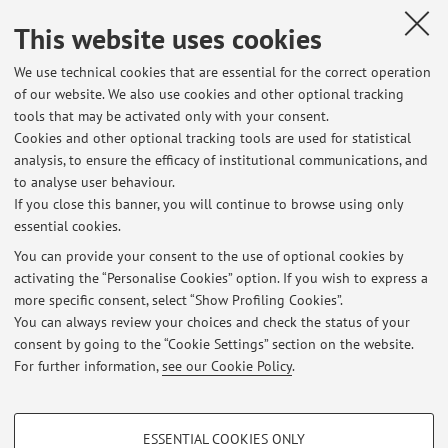
Compliance aziendale e responsabilità da reato degli enti
This website uses cookies
collettivi., milano, Wolters Kluver, 2019, pp. 1185 - 1193
(COMMENTARI IPSOA) [Legal Commentary]
We use technical cookies that are essential for the correct operation
of our website. We also use cookies and other optional tracking
tools that may be activated only with your consent.
1
2
3
Cookies and other optional tracking tools are used for statistical
analysis, to ensure the efficacy of institutional communications, and
to analyse user behaviour.
Publications prior to 2004
If you close this banner, you will continue to browse using only
essential cookies.
You can provide your consent to the use of optional cookies by
activating the “Personalise Cookies” option. If you wish to express a
Latest news
more specific consent, select “Show Profiling Cookies”.
You can always review your choices and check the status of your
At the moment no news are available.
consent by going to the “Cookie Settings” section on the website.
For further information,
see our Cookie Policy
.
PROFILING COOKIES - OPTIONAL
ESSENTIAL COOKIES ONLY