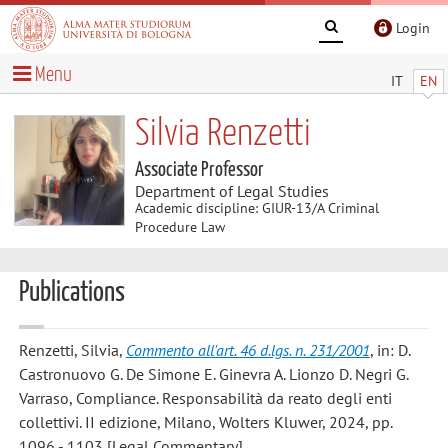
Login
Menu
IT
EN
Silvia Renzetti
Associate Professor
Department of Legal Studies
Academic discipline: GIUR-13/A Criminal
Procedure Law
Publications
Renzetti, Silvia
,
Commento all'art. 46 d.lgs. n. 231/2001
, in: D.
Castronuovo G. De Simone E. Ginevra A. Lionzo D. Negri G.
Varraso, Compliance. Responsabilità da reato degli enti
collettivi. II edizione, Milano, Wolters Kluwer, 2024, pp.
1096 - 1103 [Legal Commentary]