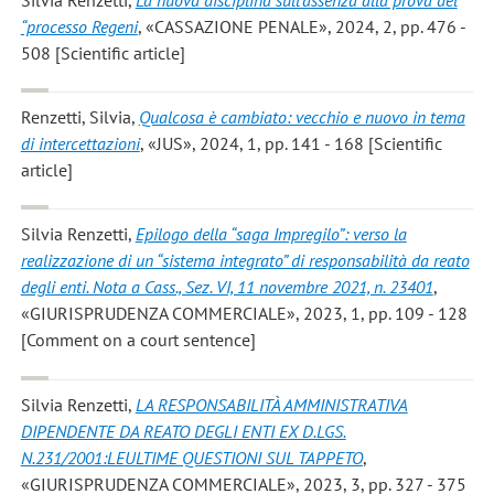
“processo Regeni
, «CASSAZIONE PENALE», 2024, 2, pp. 476 -
508 [Scientific article]
Renzetti, Silvia
,
Qualcosa è cambiato: vecchio e nuovo in tema
di intercettazioni
, «JUS», 2024, 1, pp. 141 - 168 [Scientific
article]
Silvia Renzetti
,
Epilogo della “saga Impregilo”: verso la
realizzazione di un “sistema integrato” di responsabilità da reato
degli enti. Nota a Cass., Sez. VI, 11 novembre 2021, n. 23401
,
«GIURISPRUDENZA COMMERCIALE», 2023, 1, pp. 109 - 128
[Comment on a court sentence]
Silvia Renzetti
,
LA RESPONSABILITÀ AMMINISTRATIVA
DIPENDENTE DA REATO DEGLI ENTI EX D.LGS.
N.231/2001:LEULTIME QUESTIONI SUL TAPPETO
,
«GIURISPRUDENZA COMMERCIALE», 2023, 3, pp. 327 - 375