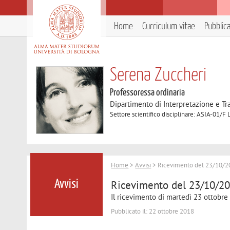
Home
Curriculum vitae
Pubblic
Serena Zuccheri
Professoressa ordinaria
Dipartimento di Interpretazione e T
Settore scientifico disciplinare: ASIA-01/F 
Home
>
Avvisi
> Ricevimento del 23/10/2
Ricevimento del 23/10/2
Avvisi
Il ricevimento di martedì 23 ottobre 
Pubblicato il: 22 ottobre 2018