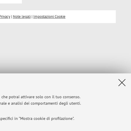
Privacy
|
Note legali
|
Impostazioni Cookie
i che potrai attivare solo con il tuo consenso.
onale e analisi dei comportamenti degli utenti.
ecifici in "Mostra cookie di profilazione".