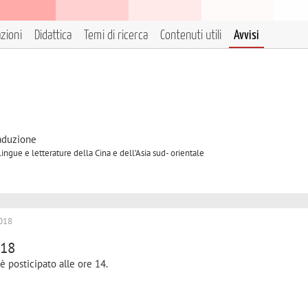
azioni
Didattica
Temi di ricerca
Contenuti utili
Avvisi
raduzione
Lingue e letterature della Cina e dell’Asia sud- orientale
018
018
è posticipato alle ore 14.