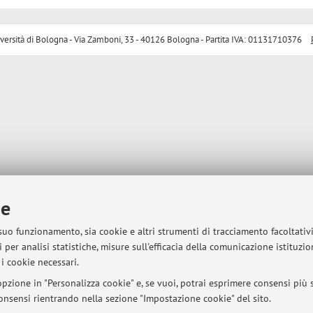
sità di Bologna - Via Zamboni, 33 - 40126 Bologna - Partita IVA: 01131710376
ie
 suo funzionamento, sia cookie e altri strumenti di tracciamento facoltativ
 per analisi statistiche, misure sull'efficacia della comunicazione istituzi
i cookie necessari.
pzione in "Personalizza cookie" e, se vuoi, potrai esprimere consensi più sp
 consensi rientrando nella sezione "Impostazione cookie" del sito.