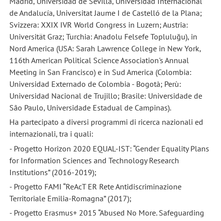
Madrid, Universidad de Sevilla, Universidad Internacional
de Andalucía, Universitat Jaume I de Castelló de la Plana;
Svizzera: XXIX IVR World Congress in Luzern; Austria:
Universität Graz; Turchia: Anadolu Felsefe Topluluğu), in
Nord America (USA: Sarah Lawrence College in New York,
116th American Political Science Association's Annual
Meeting in San Francisco) e in Sud America (Colombia:
Universidad Externado de Colombia - Bogotà; Perù:
Universidad Nacional de Trujillo; Brasile: Universidade de
São Paulo, Universidade Estadual de Campinas).
Ha partecipato a diversi programmi di ricerca nazionali ed
internazionali, tra i quali:
- Progetto Horizon 2020 EQUAL-IST: “Gender Equality Plans
for Information Sciences and Technology Research
Institutions” (2016-2019);
- Progetto FAMI “ReAcT ER Rete Antidiscriminazione
Territoriale Emilia-Romagna” (2017);
- Progetto Erasmus+ 2015 “Abused No More. Safeguarding