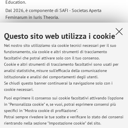
Education.
Dal 2026, è componente di SAFI - Societas Aperta
Feminarum in Iuris Theoria.
Questo sito web utilizza i cookie
Nel nostro sito utilizziamo sia cookie tecnici necessari per il suo
Ultimi avvisi
funzionamento, sia cookie e altri strumenti di tracciamento
facoltativi che potrai attivare solo con il tuo consenso.
Seminario "From Abstract Universality to Concrete Universalism. A
Cookie e altri strumenti di tracciamento facoltativi sono usati per
Dialogue between Angela Davis and Lélia Gonzalez in the Critique of
analisi statistiche, misure sull'efficacia della comunicazione
Human Rights and Racial Democracy"
istituzionale e analisi dei comportamenti degli utenti.
Pubblicato il: 03 luglio 2026
Se chiudi questo banner continuerai la navigazione solo con i
cookie necessari.
E' online il sito del progetto TAHR
Pubblicato il: 29 gennaio 2026
Puoi esprimere il consenso sui cookie facoltativi attivando l'opzione
in "Personalizza cookie" e, se vuoi, potrai esprimere consensi più
specifici in "Mostra cookie di profilazione".
Avviso: spostamento delle aule delle lezioni di martedì 9 dicembre e
mercoledì 10 dicembre (Bioetica)
Potrai sempre rivedere le tue scelte e verificare lo stato dei consensi
Pubblicato il: 02 dicembre 2025
rientrando nella sezione "Impostazione cookie" del sito.