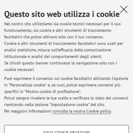
morale nel secondo Novecento.
Questo sito web utilizza i cookie
Nel nostro sito utilizziamo sia cookie tecnici necessari per il suo
Ultimi avvisi
funzionamento, sia cookie e altri strumenti di tracciamento
facoltativi che potrai attivare solo con il tuo consenso.
Seminario "From Abstract Universality to Concrete Universalism. A
Cookie e altri strumenti di tracciamento facoltativi sono usati per
Dialogue between Angela Davis and Lélia Gonzalez in the Critique of
analisi statistiche, misure sull'efficacia della comunicazione
Human Rights and Racial Democracy"
istituzionale e analisi dei comportamenti degli utenti.
Pubblicato il: 03 luglio 2026
Se chiudi questo banner continuerai la navigazione solo con i
cookie necessari.
E' online il sito del progetto TAHR
Pubblicato il: 29 gennaio 2026
Puoi esprimere il consenso sui cookie facoltativi attivando l'opzione
in "Personalizza cookie" e, se vuoi, potrai esprimere consensi più
specifici in "Mostra cookie di profilazione".
Avviso: spostamento delle aule delle lezioni di martedì 9 dicembre e
mercoledì 10 dicembre (Bioetica)
Potrai sempre rivedere le tue scelte e verificare lo stato dei consensi
Pubblicato il: 02 dicembre 2025
rientrando nella sezione "Impostazione cookie" del sito.
Per maggiori informazioni
consulta la nostra Cookie policy
.
Tutti gli avvisi
COOKIE DI PROFILAZIONE - FACOLTATIVI
SOLO COOKIE NECESSARI