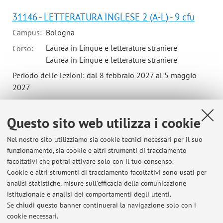
31146 - LETTERATURA INGLESE 2 (A-L) - 9 cfu
Campus:
Bologna
Laurea in Lingue e letterature straniere
Corso:
Laurea in Lingue e letterature straniere
Periodo delle lezioni: dal 8 febbraio 2027 al 5 maggio
2027
Orario delle lezioni
Questo sito web utilizza i cookie
Nel nostro sito utilizziamo sia cookie tecnici necessari per il suo
funzionamento, sia cookie e altri strumenti di tracciamento
facoltativi che potrai attivare solo con il tuo consenso.
Ultimi avvisi
Cookie e altri strumenti di tracciamento facoltativi sono usati per
analisi statistiche, misure sull'efficacia della comunicazione
Prossimo ricevimento
istituzionale e analisi dei comportamenti degli utenti.
Pubblicato il: 01 luglio 2026
Se chiudi questo banner continuerai la navigazione solo con i
cookie necessari.
International Symposium Ann Radcliffe