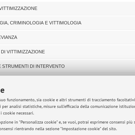
 VITTIMIZZAZIONE
OGIA, CRIMINOLOGIA E VITTIMOLOGIA
EVIANZA
 DI VITTIMIZZAZIONE
 E STRUMENTI DI INTERVENTO
ie
sità di Bologna - Via Zamboni, 33 - 40126 Bologna - Partita IVA: 01131710376
 suo funzionamento, sia cookie e altri strumenti di tracciamento facoltativ
 per analisi statistiche, misure sull'efficacia della comunicazione istituzi
i cookie necessari.
pzione in "Personalizza cookie" e, se vuoi, potrai esprimere consensi più sp
 consensi rientrando nella sezione "Impostazione cookie" del sito.