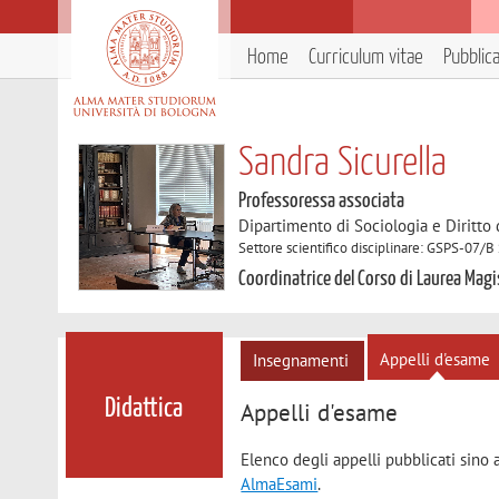
Home
Curriculum vitae
Pubblic
Sandra Sicurella
Professoressa associata
Dipartimento di Sociologia e Diritto
Settore scientifico disciplinare: GSPS-07/B 
Coordinatrice del Corso di Laurea Magis
Appelli d'esame
Insegnamenti
Didattica
Appelli d'esame
Elenco degli appelli pubblicati sino 
AlmaEsami
.