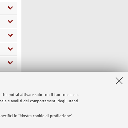
Privacy
|
Note legali
|
Impostazioni Cookie
i che potrai attivare solo con il tuo consenso.
onale e analisi dei comportamenti degli utenti.
ecifici in "Mostra cookie di profilazione".