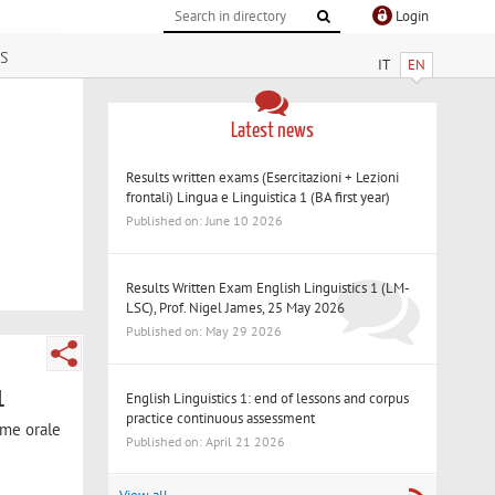
Login
s
IT
EN
Latest news
Results written exams (Esercitazioni + Lezioni
frontali) Lingua e Linguistica 1 (BA first year)
Published on: June 10 2026
Results Written Exam English Linguistics 1 (LM-
LSC), Prof. Nigel James, 25 May 2026
Published on: May 29 2026
1
English Linguistics 1: end of lessons and corpus
practice continuous assessment
same orale
Published on: April 21 2026