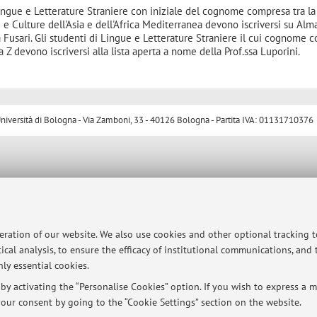
Lingue e Letterature Straniere con iniziale del cognome compresa tra la 
ti e Culture dell'Asia e dell'Africa Mediterranea devono iscriversi su Al
sa Fusari. Gli studenti di Lingue e Letterature Straniere il cui cognome 
 Z devono iscriversi alla lista aperta a nome della Prof.ssa Luporini.
ersità di Bologna - Via Zamboni, 33 - 40126 Bologna - Partita IVA: 01131710376
peration of our website. We also use cookies and other optional tracking 
ical analysis, to ensure the efficacy of institutional communications, and
ly essential cookies.
y activating the “Personalise Cookies” option. If you wish to express a mo
our consent by going to the “Cookie Settings” section on the website.