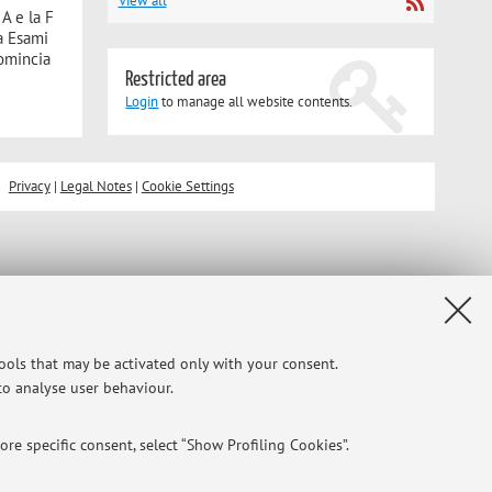
View all
A e la F
ma Esami
comincia
Restricted area
Login
to manage all website contents.
Privacy
|
Legal Notes
|
Cookie Settings
tools that may be activated only with your consent.
 to analyse user behaviour.
re specific consent, select “Show Profiling Cookies”.