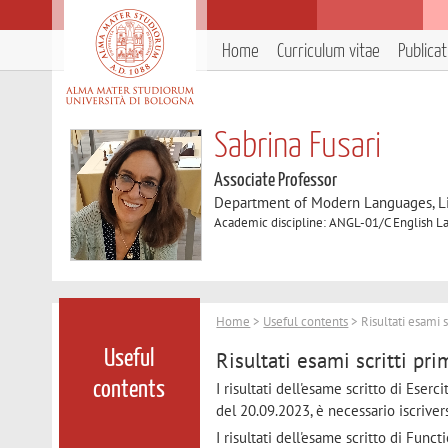
Home
Curriculum vitae
Publica
Sabrina Fusari
Associate Professor
Department of Modern Languages, Lit
Academic discipline: ANGL-01/C English La
Home
>
Useful contents
> Risultati esami 
Risultati esami scritti pr
Useful
contents
I risultati dell'esame scritto di Eser
del 20.09.2023, è necessario iscriver
I risultati dell'esame scritto di Fun