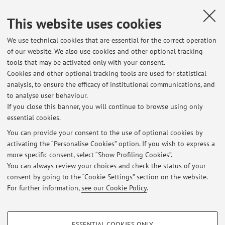
Second cycle degree programmes dissertations
This website uses cookies
Design of a P300 Brain-Computer Interface for
Independent Communication in Late-Stage ALS Patients: A
We use technical cookies that are essential for the correct operation
Co-Design Approach for Messaging Applications
of our website. We also use cookies and other optional tracking
EEG-Based Detection of Cognitive Task Engagement
tools that may be activated only with your consent.
During Motor Dual-Task Testing
Cookies and other optional tracking tools are used for statistical
Personality traits modulate the effect of a novel force-
analysis, to ensure the efficacy of institutional communications, and
based haptic rendering approach during a motor learning
to analyse user behaviour.
task
If you close this banner, you will continue to browse using only
essential cookies.
You can provide your consent to the use of optional cookies by
activating the “Personalise Cookies” option. If you wish to express a
Latest news
more specific consent, select “Show Profiling Cookies”.
You can always review your choices and check the status of your
At the moment no news are available.
consent by going to the “Cookie Settings” section on the website.
For further information,
see our Cookie Policy
.
PROFILING COOKIES - OPTIONAL
ESSENTIAL COOKIES ONLY