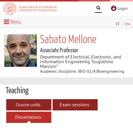
Login
Menu
IT
EN
Sabato Mellone
Associate Professor
Department of Electrical, Electronic, and
Information Engineering "Guglielmo
Marconi"
Academic discipline: IBIO-01/A Bioengineering
Teaching
Course units
Exam sessions
Dissertations