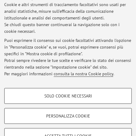
Cookie e altri strumenti di tracciamento facoltativi sono usati per
analisi statistiche, misure sull'efficacia della comunicazione
istituzionale e analisi dei comportamenti degli utenti.
Se chiudi questo banner continuerai la navigazione solo con i
Ultimi avvisi
cookie necessari.
Risultati esame Sociologia economica e del lavoro
Puoi esprimere il consenso sui cookie facoltativi attivando l'opzione
Pubblicato il: 29 dicembre 2025
in "Personalizza cookie" e, se vuoi, potrai esprimere consensi più
specifici in "Mostra cookie di profilazione".
Risultati esame Politiche del lavoro
Potrai sempre rivedere le tue scelte e verificare lo stato dei consensi
Pubblicato il: 22 dicembre 2025
rientrando nella sezione "Impostazione cookie" del sito.
Per maggiori informazioni
consulta la nostra Cookie policy
.
Tutti gli avvisi
COOKIE DI PROFILAZIONE - FACOLTATIVI
SOLO COOKIE NECESSARI
Si tratta di cookie utilizzati per analizzare le caratteristiche della navigazione
Area riservata
degli utenti, creare profili in base al loro comportamento sul sito, per analisi
Accedi tramite
login
per gestire tutti i contenuti del sito.
di marketing.
PERSONALIZZA COOKIE
Mostra cookie di profilazione
© 2026 - ALMA MATER STUDIORUM - Università di Bologna - Via
Google/Youtube Video
COOKIE TECNICI - NECESSARI