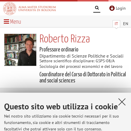
Login
Menu
IT
EN
Roberto Rizza
Professore ordinario
Dipartimento di Scienze Politiche e Sociali
Settore scientifico disciplinare: GSPS-08/A
Sociologia dei processi economici e del lavoro
Coordinatore del Corso di Dottorato in Political
and social sciences
Curriculum vitae
Questo sito web utilizza i cookie
Scarica Curriculum Vitae
(. June 2026 .pdf 206KB )
Nel nostro sito utilizziamo sia cookie tecnici necessari per il suo
funzionamento, sia cookie e altri strumenti di tracciamento
facoltativi che potrai attivare solo con il tuo consenso.