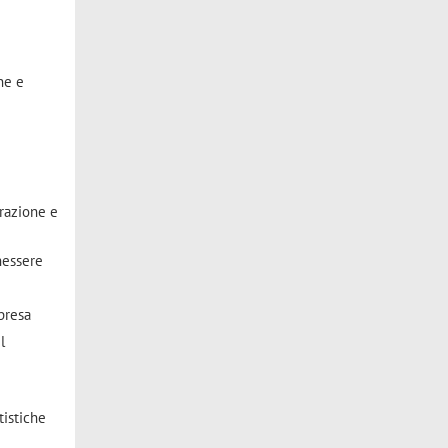
ne e
razione e
nessere
presa
l
tistiche