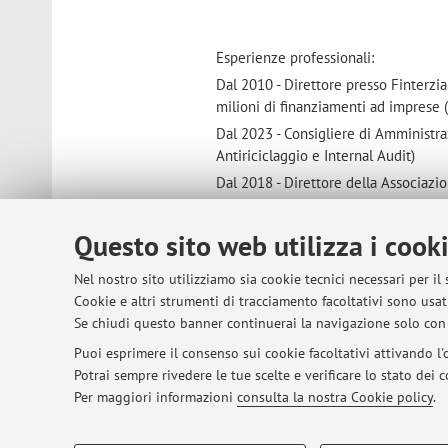
Esperienze professionali:
Dal 2010 - Direttore presso Finterzi
milioni di finanziamenti ad imprese 
Dal 2023 - Consigliere di Amministr
Antiriciclaggio e Internal Audit)
Dal 2018 - Direttore della Associazio
Dal 2020 al 2012 - Dirigente presso 
Questo sito web utilizza i cook
Dal 2019 al 2023 - Membro del Comita
Dal 2116 al 2025 - Vice Presidente d
Nel nostro sito utilizziamo sia cookie tecnici necessari per il
pubblico che erogherà in provincia di
Cookie e altri strumenti di tracciamento facoltativi sono usati
Dal 2012 al 2016 - Membro del Comit
Se chiudi questo banner continuerai la navigazione solo con 
Dal 2005 al 2011 - Tutor di impresa 
Puoi esprimere il consenso sui cookie facoltativi attivando l'o
Dal 2000 svolge attività di consulen
Potrai sempre rivedere le tue scelte e verificare lo stato dei
aziende private.
Per maggiori informazioni
consulta la nostra Cookie policy
.