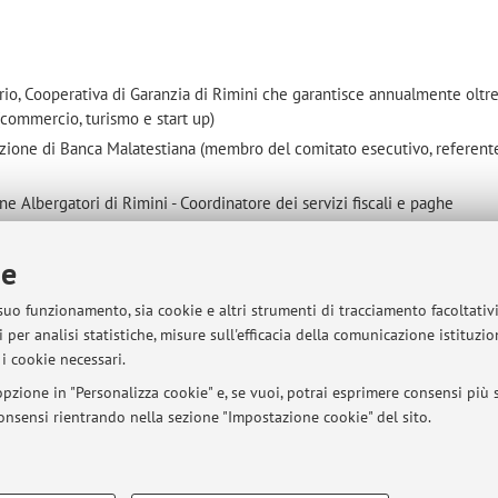
ario, Cooperativa di Garanzia di Rimini che garantisce annualmente oltr
(commercio, turismo e start up)
azione di Banca Malatestiana (membro del comitato esecutivo, referent
ne Albergatori di Rimini - Coordinatore dei servizi fiscali e paghe
il Comune di Verucchio con ruolo di Responsabile Bilancio e Tributi
ie
to Territoriale Intesa San Paolo
el Gruppo di Azione Locale Valli Marecchia e Conca. Consorzio privato d
 suo funzionamento, sia cookie e altri strumenti di tracciamento facoltativ
 Rimini oltre 10 milioni di euro di contributi
 per analisi statistiche, misure sull'efficacia della comunicazione istituzi
ato Scientifico della Fondazione ITS
i cookie necessari.
presso il progetto Spinner dell'Emilia Romagna (creazione di start up in
pzione in "Personalizza cookie" e, se vuoi, potrai esprimere consensi più sp
za aziendale, marketing e ricerca di mercato, collaborando con enti pub
 consensi rientrando nella sezione "Impostazione cookie" del sito.