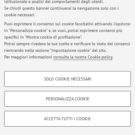
istituzionale e analisi dei comportamenti degli utenti.
Se chiudi questo banner continuerai la navigazione solo con i
cookie necessari.
© 2026 - ALMA MATER STUDIORUM - Università di Bologna - Via
Puoi esprimere il consenso sui cookie facoltativi attivando l'opzione
Zamboni, 33 - 40126 Bologna - Partita IVA: 01131710376
in "Personalizza cookie" e, se vuoi, potrai esprimere consensi più
Privacy
|
Note legali
|
Impostazioni Cookie
specifici in "Mostra cookie di profilazione".
Potrai sempre rivedere le tue scelte e verificare lo stato dei consensi
rientrando nella sezione "Impostazione cookie" del sito.
Per maggiori informazioni
consulta la nostra Cookie policy
.
COOKIE DI PROFILAZIONE - FACOLTATIVI
SOLO COOKIE NECESSARI
Si tratta di cookie utilizzati per analizzare le caratteristiche della navigazione
degli utenti, creare profili in base al loro comportamento sul sito, per analisi
di marketing.
PERSONALIZZA COOKIE
Mostra cookie di profilazione
Google/Youtube Video
COOKIE TECNICI - NECESSARI
ACCETTA TUTTI I COOKIE
Facebook
Si tratta di cookie tecnici utilizzati, a titolo esemplificativo, per il corretto
Vimeo
funzionamento del sito, salvare le preferenze di navigazione, per il