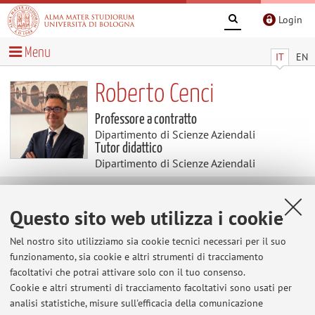
Login
Menu
IT
EN
Roberto Cenci
Professore a contratto
Dipartimento di Scienze Aziendali
Tutor didattico
Dipartimento di Scienze Aziendali
Avvisi
Questo sito web utilizza i cookie
Al momento non sono presenti avvisi.
Nel nostro sito utilizziamo sia cookie tecnici necessari per il suo
funzionamento, sia cookie e altri strumenti di tracciamento
facoltativi che potrai attivare solo con il tuo consenso.
Cookie e altri strumenti di tracciamento facoltativi sono usati per
Area riservata
analisi statistiche, misure sull'efficacia della comunicazione
Accedi tramite
login
per gestire tutti i contenuti del sito.