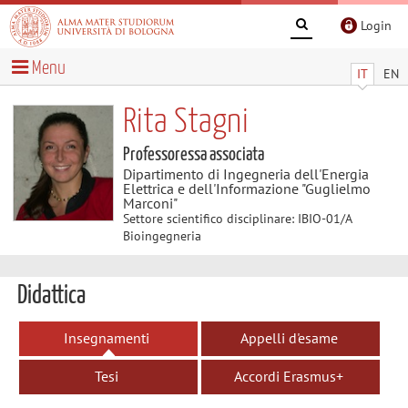
Login
Menu
IT
EN
Rita Stagni
Professoressa associata
Dipartimento di Ingegneria dell'Energia
Elettrica e dell'Informazione "Guglielmo
Marconi"
Settore scientifico disciplinare: IBIO-01/A
Bioingegneria
Didattica
Insegnamenti
Appelli d'esame
Tesi
Accordi Erasmus+