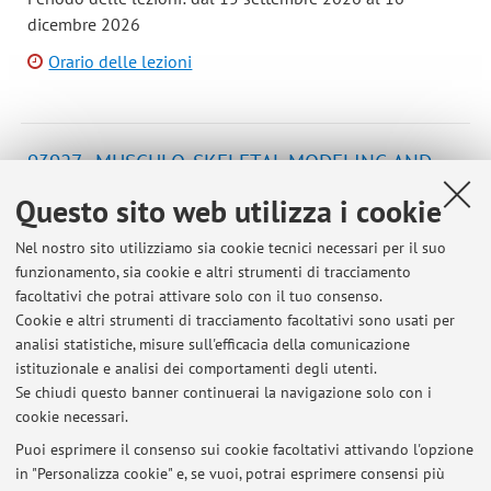
dicembre 2026
Orario delle lezioni
93927 - MUSCULO-SKELETAL MODELING AND
CONTROL - 6 cfu
Questo sito web utilizza i cookie
Campus:
Cesena
Nel nostro sito utilizziamo sia cookie tecnici necessari per il suo
Corso:
Laurea Magistrale in Biomedical Engineering
funzionamento, sia cookie e altri strumenti di tracciamento
Periodo delle lezioni: dal 15 settembre 2026 al 16
facoltativi che potrai attivare solo con il tuo consenso.
dicembre 2026
Cookie e altri strumenti di tracciamento facoltativi sono usati per
analisi statistiche, misure sull'efficacia della comunicazione
Orario delle lezioni
istituzionale e analisi dei comportamenti degli utenti.
Se chiudi questo banner continuerai la navigazione solo con i
cookie necessari.
Puoi esprimere il consenso sui cookie facoltativi attivando l'opzione
in "Personalizza cookie" e, se vuoi, potrai esprimere consensi più