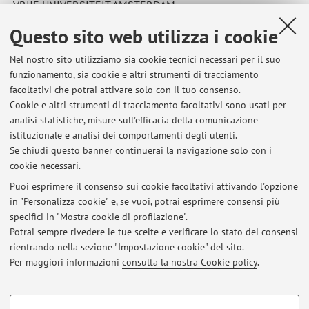
VRIJE UNIVERSITEIT AMSTERDAM
Paese:
Questo sito web utilizza i cookie
Paesi Bassi
Nel nostro sito utilizziamo sia cookie tecnici necessari per il suo
Codice Erasmus:
funzionamento, sia cookie e altri strumenti di tracciamento
NL AMSTERD02
facoltativi che potrai attivare solo con il tuo consenso.
Cookie e altri strumenti di tracciamento facoltativi sono usati per
Area disciplinare:
analisi statistiche, misure sull'efficacia della comunicazione
0313 - Psychology
istituzionale e analisi dei comportamenti degli utenti.
Se chiudi questo banner continuerai la navigazione solo con i
cookie necessari.
Puoi esprimere il consenso sui cookie facoltativi attivando l'opzione
in "Personalizza cookie" e, se vuoi, potrai esprimere consensi più
Ultimi avvisi
specifici in "Mostra cookie di profilazione".
Potrai sempre rivedere le tue scelte e verificare lo stato dei consensi
Al momento non sono presenti avvisi.
rientrando nella sezione "Impostazione cookie" del sito.
Per maggiori informazioni
consulta la nostra Cookie policy
.
COOKIE DI PROFILAZIONE - FACOLTATIVI