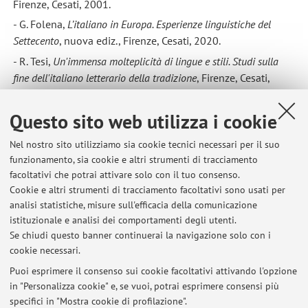
Firenze, Cesati, 2001.
- G. Folena,
L’italiano in Europa. Esperienze linguistiche del
Settecento
, nuova ediz., Firenze, Cesati, 2020.
- R. Tesi,
Un'immensa molteplicità di lingue e stili. Studi sulla
fine dell'italiano letterario della tradizione
, Firenze, Cesati,
2009.
Questo sito web utilizza i cookie
Nel nostro sito utilizziamo sia cookie tecnici necessari per il suo
funzionamento, sia cookie e altri strumenti di tracciamento
facoltativi che potrai attivare solo con il tuo consenso.
Cookie e altri strumenti di tracciamento facoltativi sono usati per
analisi statistiche, misure sull'efficacia della comunicazione
istituzionale e analisi dei comportamenti degli utenti.
Se chiudi questo banner continuerai la navigazione solo con i
cookie necessari.
Puoi esprimere il consenso sui cookie facoltativi attivando l'opzione
in "Personalizza cookie" e, se vuoi, potrai esprimere consensi più
Ultimi avvisi
specifici in "Mostra cookie di profilazione".