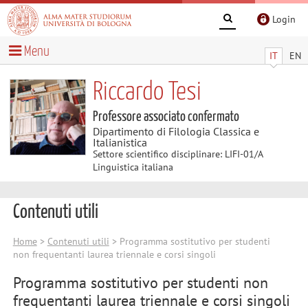
Login
Menu
IT
EN
Riccardo Tesi
Professore associato confermato
Dipartimento di Filologia Classica e
Italianistica
Settore scientifico disciplinare: LIFI-01/A
Linguistica italiana
Contenuti utili
Home
>
Contenuti utili
> Programma sostitutivo per studenti
non frequentanti laurea triennale e corsi singoli
Programma sostitutivo per studenti non
frequentanti laurea triennale e corsi singoli