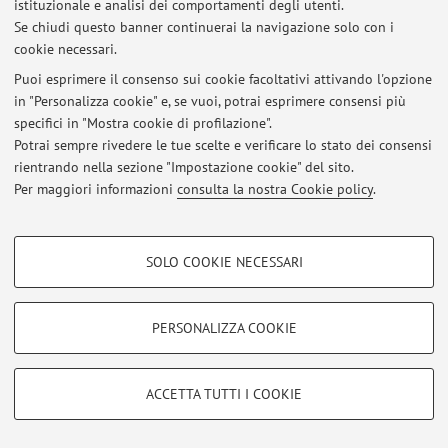
istituzionale e analisi dei comportamenti degli utenti.
Ultimi avvisi
Se chiudi questo banner continuerai la navigazione solo con i
cookie necessari.
Al momento non sono presenti avvisi.
Puoi esprimere il consenso sui cookie facoltativi attivando l'opzione
in "Personalizza cookie" e, se vuoi, potrai esprimere consensi più
specifici in "Mostra cookie di profilazione".
Potrai sempre rivedere le tue scelte e verificare lo stato dei consensi
rientrando nella sezione "Impostazione cookie" del sito.
Area riservata
Per maggiori informazioni
consulta la nostra Cookie policy
.
Accedi tramite
login
per gestire tutti i contenuti del sito.
COOKIE DI PROFILAZIONE - FACOLTATIVI
SOLO COOKIE NECESSARI
© 2026 - ALMA MATER STUDIORUM - Università di Bologna - Via
Si tratta di cookie utilizzati per analizzare le caratteristiche della navigazione
Zamboni, 33 - 40126 Bologna - Partita IVA: 01131710376
degli utenti, creare profili in base al loro comportamento sul sito, per analisi
Privacy
|
Note legali
|
Impostazioni Cookie
di marketing.
PERSONALIZZA COOKIE
Mostra cookie di profilazione
Google/Youtube Video
COOKIE TECNICI - NECESSARI
ACCETTA TUTTI I COOKIE
Facebook
Si tratta di cookie tecnici utilizzati, a titolo esemplificativo, per il corretto
Vimeo
funzionamento del sito, salvare le preferenze di navigazione, per il