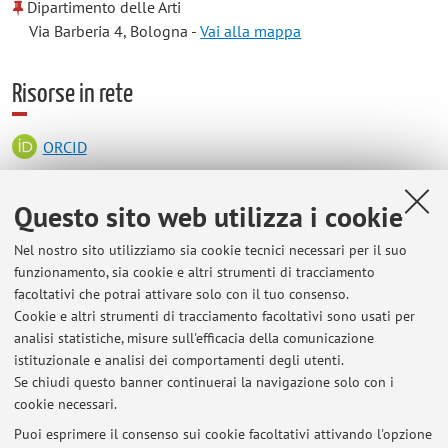
Dipartimento delle Arti
Via Barberia 4, Bologna -
Vai alla mappa
Risorse in rete
ORCID
Questo sito web utilizza i cookie
Orario di ricevimento
Nel nostro sito utilizziamo sia cookie tecnici necessari per il suo
Lunedì ore 9:30 (c/o Dipartimento delle Arti - via Barberia 4,
funzionamento, sia cookie e altri strumenti di tracciamento
40123 Bologna o via TEAMS).
facoltativi che potrai attivare solo con il tuo consenso.
Cookie e altri strumenti di tracciamento facoltativi sono usati per
Gli studenti sono pregati di prendere preventivamente
analisi statistiche, misure sull'efficacia della comunicazione
appuntamento con il docente via mail.
istituzionale e analisi dei comportamenti degli utenti.
Se chiudi questo banner continuerai la navigazione solo con i
cookie necessari.
Puoi esprimere il consenso sui cookie facoltativi attivando l'opzione