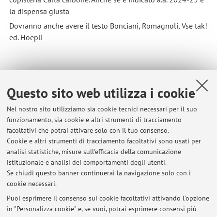
la dispensa giusta
Dovranno anche avere il testo Bonciani, Romagnoli, Vse tak!
ed. Hoepli
Questo sito web utilizza i cookie
Pubblicato il: 28 settembre 2025
Nel nostro sito utilizziamo sia cookie tecnici necessari per il suo
funzionamento, sia cookie e altri strumenti di tracciamento
facoltativi che potrai attivare solo con il tuo consenso.
Cookie e altri strumenti di tracciamento facoltativi sono usati per
Ultimi avvisi
analisi statistiche, misure sull'efficacia della comunicazione
Ricevimento
istituzionale e analisi dei comportamenti degli utenti.
Se chiudi questo banner continuerai la navigazione solo con i
Pubblicato il: 21 novembre 2025
cookie necessari.
MATERIALI per il corso di Traduzione dal russo in italiano 1
Puoi esprimere il consenso sui cookie facoltativi attivando l'opzione
Pubblicato il: 27 ottobre 2025
in "Personalizza cookie" e, se vuoi, potrai esprimere consensi più