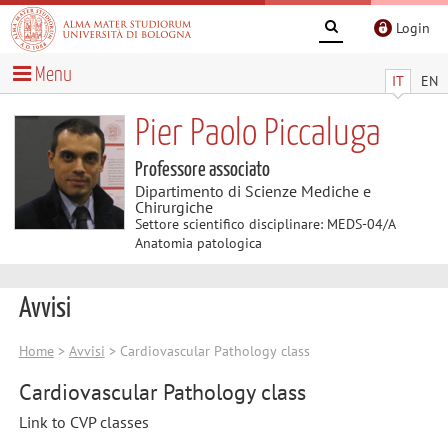
Login
Menu
IT
EN
Pier Paolo Piccaluga
Professore associato
Dipartimento di Scienze Mediche e
Chirurgiche
Settore scientifico disciplinare: MEDS-04/A
Anatomia patologica
Avvisi
Home
>
Avvisi
> Cardiovascular Pathology class
Cardiovascular Pathology class
Link to CVP classes