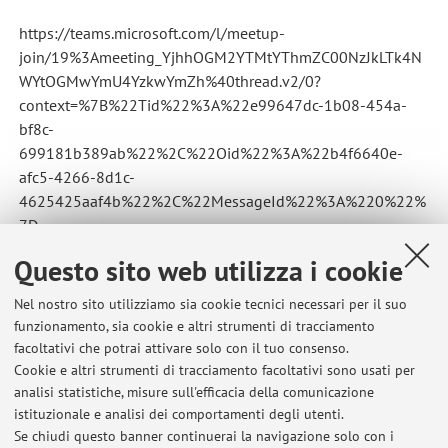
https://teams.microsoft.com/l/meetup-
join/19%3Ameeting_YjhhOGM2YTMtYThmZC00NzJkLTk4N
WYtOGMwYmU4YzkwYmZh%40thread.v2/0?
context=%7B%22Tid%22%3A%22e99647dc-1b08-454a-
bf8c-
699181b389ab%22%2C%22Oid%22%3A%22b4f6640e-
afc5-4266-8d1c-
4625425aaf4b%22%2C%22MessageId%22%3A%220%22%
7D
Pubblicato il: 23 marzo 2022
Questo sito web utilizza i cookie
Nel nostro sito utilizziamo sia cookie tecnici necessari per il suo
funzionamento, sia cookie e altri strumenti di tracciamento
facoltativi che potrai attivare solo con il tuo consenso.
Ultimi avvisi
Cookie e altri strumenti di tracciamento facoltativi sono usati per
analisi statistiche, misure sull'efficacia della comunicazione
84445 - Cardiovascular and Thoracic Pathology Academic Year
2026/2027
istituzionale e analisi dei comportamenti degli utenti.
Se chiudi questo banner continuerai la navigazione solo con i
Pubblicato il: 05 agosto 2026