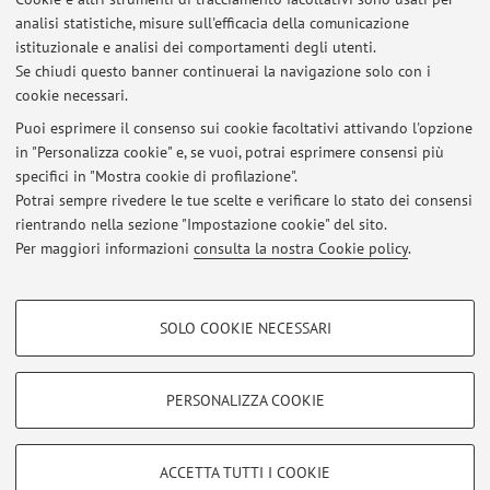
analisi statistiche, misure sull'efficacia della comunicazione
84445 - Cardiovascular and Thoracic Pathology Academic Year
2026/2027
istituzionale e analisi dei comportamenti degli utenti.
Se chiudi questo banner continuerai la navigazione solo con i
Pubblicato il: 05 agosto 2026
cookie necessari.
ISTRUZIONI ESAMI SCRITTI SU PIATTAFORMA EOL-ZOOM
Puoi esprimere il consenso sui cookie facoltativi attivando l'opzione
Pubblicato il: 30 maggio 2023
in "Personalizza cookie" e, se vuoi, potrai esprimere consensi più
specifici in "Mostra cookie di profilazione".
ISTRUZIONI ESAMI SCRITTI SU PIATTAFORMA EOL-ZOOM
Potrai sempre rivedere le tue scelte e verificare lo stato dei consensi
Pubblicato il: 30 maggio 2023
rientrando nella sezione "Impostazione cookie" del sito.
Per maggiori informazioni
consulta la nostra Cookie policy
.
Tutti gli avvisi
COOKIE DI PROFILAZIONE - FACOLTATIVI
SOLO COOKIE NECESSARI
Si tratta di cookie utilizzati per analizzare le caratteristiche della navigazione
Area riservata
degli utenti, creare profili in base al loro comportamento sul sito, per analisi
Accedi tramite
login
per gestire tutti i contenuti del sito.
di marketing.
PERSONALIZZA COOKIE
Mostra cookie di profilazione
© 2026 - ALMA MATER STUDIORUM - Università di Bologna - Via
Google/Youtube Video
COOKIE TECNICI - NECESSARI
ACCETTA TUTTI I COOKIE
Zamboni, 33 - 40126 Bologna - Partita IVA: 01131710376
Facebook