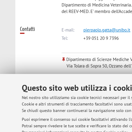
Dipartimento di Medicina Veterinaria
del REEV-MED. E' membro dell'Accade
Contatti
E-mail:
pierpaolo.gatta@unibo.it
Tel:
+39 051 20 9 7396
Dipartimento di Scienze Mediche V
Via Tolara di Sopra 50, Ozzano dell'
Questo sito web utilizza i cook
Risorse in rete
ORCID
Nel nostro sito utilizziamo sia cookie tecnici necessari per il
Cookie e altri strumenti di tracciamento facoltativi sono usati
Orario di ricevimento
lunedì dalle 11 alle 13 presso la sede 
Se chiudi questo banner continuerai la navigazione solo con 
Puoi esprimere il consenso sui cookie facoltativi attivando l'o
Potrai sempre rivedere le tue scelte e verificare lo stato dei