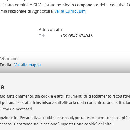
. E' stato nominato GEV. E' stato nominato componente dell'Executive
mia Nazionale di Agricoltura.
Vai al Curriculum
Altri contatti
Tel:
+39 0547 674946
eterinarie
Emilia -
Vai alla mappa
ie
 suo funzionamento, sia cookie e altri strumenti di tracciamento facoltativ
 per analisi statistiche, misure sull'efficacia della comunicazione istituzi
di Ozzano dell'Emilia in Via Tolara di Sopra, 50
i cookie necessari.
pzione in "Personalizza cookie" e, se vuoi, potrai esprimere consensi più sp
 consensi rientrando nella sezione "Impostazione cookie" del sito.