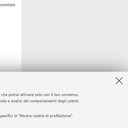
 Commitee
i che potrai attivare solo con il tuo consenso.
onale e analisi dei comportamenti degli utenti.
ecifici in "Mostra cookie di profilazione".