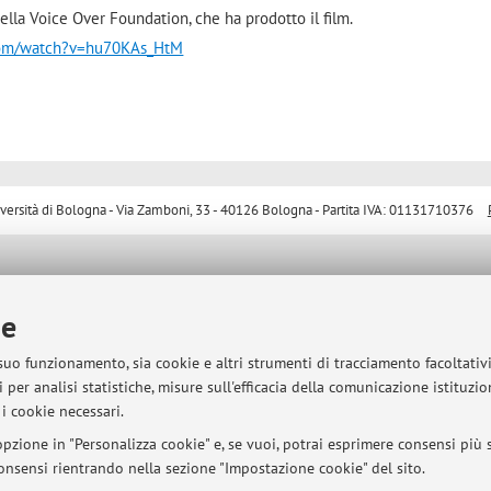
ella Voice Over Foundation, che ha prodotto il film.
com/watch?v=hu70KAs_HtM
sità di Bologna - Via Zamboni, 33 - 40126 Bologna - Partita IVA: 01131710376
ie
 suo funzionamento, sia cookie e altri strumenti di tracciamento facoltativ
 per analisi statistiche, misure sull'efficacia della comunicazione istituzi
i cookie necessari.
pzione in "Personalizza cookie" e, se vuoi, potrai esprimere consensi più sp
 consensi rientrando nella sezione "Impostazione cookie" del sito.