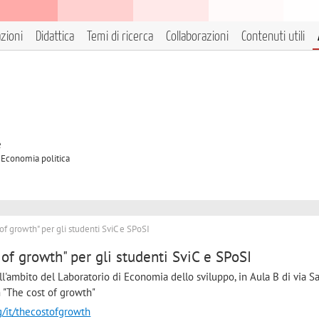
azioni
Didattica
Temi di ricerca
Collaborazioni
Contenuti utili
e
A Economia politica
of growth" per gli studenti SviC e SPoSI
 of growth" per gli studenti SviC e SPoSI
ll'ambito del Laboratorio di Economia dello sviluppo, in Aula B di via S
 "The cost of growth"
g/it/thecostofgrowth