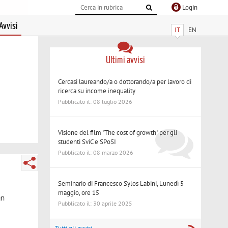
Login
Avvisi
IT
EN
Ultimi avvisi
Cercasi laureando/a o dottorando/a per lavoro di
ricerca su income inequality
Pubblicato il: 08 luglio 2026
Visione del film "The cost of growth" per gli
studenti SviC e SPoSI
Pubblicato il: 08 marzo 2026
Seminario di Francesco Sylos Labini, Lunedì 5
maggio, ore 15
an
Pubblicato il: 30 aprile 2025