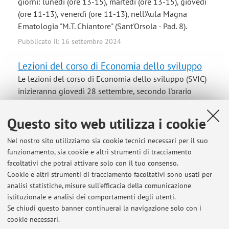
giorni: lunedì (ore 13-15), martedì (ore 13-15), giovedì
(ore 11-13), venerdì (ore 11-13), nell'Aula Magna
Ematologia "M.T. Chiantore" (Sant'Orsola - Pad. 8).
Pubblicato il: 16 settembre 2024
Lezioni del corso di Economia dello sviluppo
Le lezioni del corso di Economia dello sviluppo (SVIC)
inizieranno giovedì 28 settembre, secondo l'orario
previsto. Pertanto, le lezioni del 21 e 22 settembre non
avranno luogo
Questo sito web utilizza i cookie
Pubblicato il: 21 settembre 2023
Nel nostro sito utilizziamo sia cookie tecnici necessari per il suo
funzionamento, sia cookie e altri strumenti di tracciamento
Lezione del 24 aprile - rinviata
facoltativi che potrai attivare solo con il tuo consenso.
La lezione del 24 del Laboratorio di Economia dello
Cookie e altri strumenti di tracciamento facoltativi sono usati per
sviluppo è rinviata e verrà recuperata lunedì 8 maggio.
analisi statistiche, misure sull'efficacia della comunicazione
Pubblicato il: 19 aprile 2023
istituzionale e analisi dei comportamenti degli utenti.
Se chiudi questo banner continuerai la navigazione solo con i
La pandemia da Covid-19 e gli effetti sui giovani
cookie necessari.