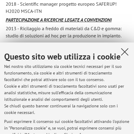
2018 - Scientific manager progetto europeo SAFERUP!
H2020 MSCA-ITN
PARTECIPAZIONE A RICERCHE LEGATE A CONVENZIONI
2013 - Ricilaggio a freddo di materiali da C&D e gomma:
studio di soluzioni ad hoc per la produzione in impianto.
2014 - Impiego di terre decoloranti di recupero nella
produzione di conglomerati bituminosi e miscele legate
Questo sito web utilizza i cookie
idraulicamente per pavimentazioni viarie
Nel nostro sito utilizziamo sia cookie tecnici necessari per il suo
2015 - Caratterizzazione avanzata di leganti bituminosi con
funzionamento, sia cookie e altri strumenti di tracciamento
prestazioni migliorate contenenti gomme da PFU
facoltativi che potrai attivare solo con il tuo consenso.
2016 - Studio di conglomerati bituminosi ad elevate
Cookie e altri strumenti di tracciamento facoltativi sono usati per
prestazioni ed eco-compatibili
analisi statistiche, misure sull'efficacia della comunicazione
istituzionale e analisi dei comportamenti degli utenti.
Se chiudi questo banner continuerai la navigazione solo con i
cookie necessari.
Puoi esprimere il consenso sui cookie facoltativi attivando l'opzione
in "Personalizza cookie" e, se vuoi, potrai esprimere consensi più
Ultimi avvisi