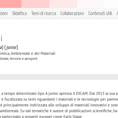
zioni
Didattica
Temi di ricerca
Collaborazioni
Contenuti utili
i
 a) (junior)
himica, Ambientale e dei Materiali
Strade, ferrovie e aeroporti
e a tempo determinato tipo A junior apresso il DICAM. Dal 2013 la sua at
si è focalizzata su temi riguardanti i materiali e le tecnologie per pavi
a è principalmente indirizzata allo sviluppo di materiali innovativi e sost
mbientale. Su tali tematiche è autore di pubblicazioni scientifiche, ha
ha partecipato a progetti europei come Early Stage