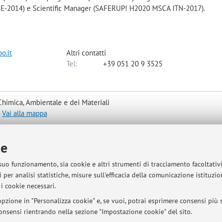
E-2014) e Scientific Manager (SAFERUP! H2020 MSCA ITN-2017).
o.it
Altri contatti
Tel:
+39 051 20 9 3525
Chimica, Ambientale e dei Materiali
-
Vai alla mappa
ie
 suo funzionamento, sia cookie e altri strumenti di tracciamento facoltativ
 per analisi statistiche, misure sull'efficacia della comunicazione istituzi
ivo email: piergiorg.tataranni2@unibo.it
i cookie necessari.
pzione in "Personalizza cookie" e, se vuoi, potrai esprimere consensi più sp
 consensi rientrando nella sezione "Impostazione cookie" del sito.