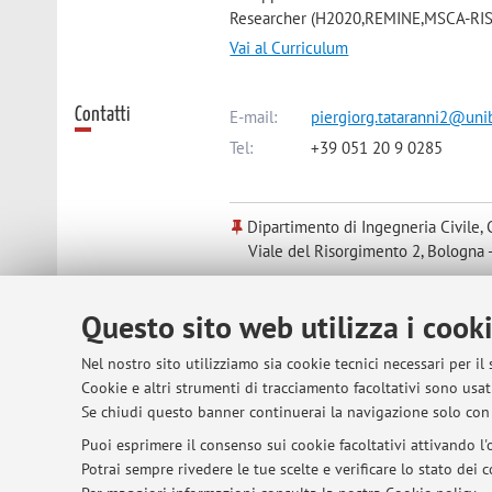
Researcher (H2020,REMINE,MSCA-RIS
Vai al Curriculum
Contatti
E-mail:
piergiorg.tataranni2@unib
Tel:
+39 051 20 9 0285
Dipartimento di Ingegneria Civile, 
Viale del Risorgimento 2, Bologna 
Questo sito web utilizza i cook
Risorse in rete
ORCID
Nel nostro sito utilizziamo sia cookie tecnici necessari per il
Cookie e altri strumenti di tracciamento facoltativi sono usati
Orario di ricevimento
Ricevimento da concordare tramite in
Se chiudi questo banner continuerai la navigazione solo con 
Puoi esprimere il consenso sui cookie facoltativi attivando l'o
Potrai sempre rivedere le tue scelte e verificare lo stato dei