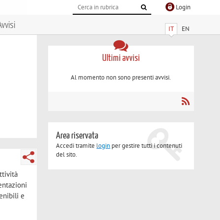
Login
Avvisi
IT
EN
Ultimi avvisi
Al momento non sono presenti avvisi.
Area riservata
Accedi tramite
login
per gestire tutti i contenuti
del sito.
tività
mentazioni
enibili e