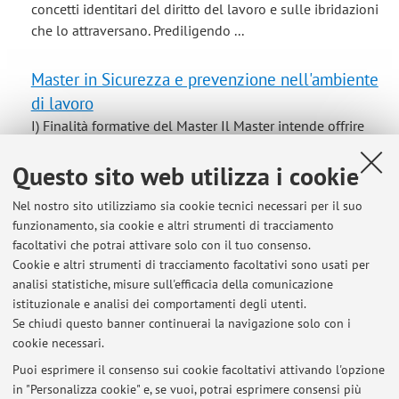
concetti identitari del diritto del lavoro e sulle ibridazioni
che lo attraversano. Prediligendo ...
Master in Sicurezza e prevenzione nell'ambiente
di lavoro
I) Finalità formative del Master Il Master intende offrire
una conoscenza specialistica ed approfondita degli
aspetti giuridico-istituzionali, economici, gestionali ed
Questo sito web utilizza i cookie
organizzativi connessi alla programmazione ed alla
Nel nostro sito utilizziamo sia cookie tecnici necessari per il suo
gestione della sicurezza nei luoghi di lavoro, mediante
funzionamento, sia cookie e altri strumenti di tracciamento
apporti scientifici conformi ...
facoltativi che potrai attivare solo con il tuo consenso.
Cookie e altri strumenti di tracciamento facoltativi sono usati per
Pagina Facebook Master in Sicurezza e
analisi statistiche, misure sull'efficacia della comunicazione
prevenzione nell'ambiente di lavoro
istituzionale e analisi dei comportamenti degli utenti.
Se chiudi questo banner continuerai la navigazione solo con i
cookie necessari.
Puoi esprimere il consenso sui cookie facoltativi attivando l'opzione
in "Personalizza cookie" e, se vuoi, potrai esprimere consensi più