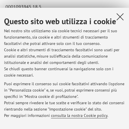
0001093945 18,5
Questo sito web utilizza i cookie
Pubblicato il: 17 giugno 2024
Nel nostro sito utilizziamo sia cookie tecnici necessari per il suo
funzionamento, sia cookie e altri strumenti di tracciamento
facoltativi che potrai attivare solo con il tuo consenso.
Cookie e altri strumenti di tracciamento facoltativi sono usati per
Ultimi avvisi
analisi statistiche, misure sull'efficacia della comunicazione
RISULTATI PROVA SCRITTA 20 LUGLIO 2026
istituzionale e analisi dei comportamenti degli utenti.
Se chiudi questo banner continuerai la navigazione solo con i
Pubblicato il: 20 luglio 2026
cookie necessari.
RISULTATI PROVA SCRITTA 22 GIUGNO 2026
Puoi esprimere il consenso sui cookie facoltativi attivando l'opzione
Pubblicato il: 22 giugno 2026
in "Personalizza cookie" e, se vuoi, potrai esprimere consensi più
specifici in "Mostra cookie di profilazione".
RISULTATI PROVA SCRITTA 27 MAGGIO 2026
Potrai sempre rivedere le tue scelte e verificare lo stato dei consensi
Pubblicato il: 27 maggio 2026
rientrando nella sezione "Impostazione cookie" del sito.
Per maggiori informazioni
consulta la nostra Cookie policy
.
Tutti gli avvisi