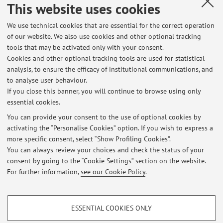
This website uses cookies
We use technical cookies that are essential for the correct operation
of our website. We also use cookies and other optional tracking
tools that may be activated only with your consent.
Latest news
Cookies and other optional tracking tools are used for statistical
analysis, to ensure the efficacy of institutional communications, and
Lezioni di Letteratura medievale delle donne - Medieval Women's
Literature Corso LM GEMMA
to analyse user behaviour.
If you close this banner, you will continue to browse using only
Published on: March 16 2026
essential cookies.
Missione all'estero
You can provide your consent to the use of optional cookies by
Published on: March 09 2026
activating the “Personalise Cookies” option. If you wish to express a
more specific consent, select “Show Profiling Cookies”.
APPELLO 28/01/2026 - Letteratura di viaggio
You can always review your choices and check the status of your
Published on: January 26 2026
consent by going to the “Cookie Settings” section on the website.
For further information,
see our Cookie Policy
.
View all
PROFILING COOKIES - OPTIONAL
ESSENTIAL COOKIES ONLY
These cookies are used to analyse user browsing patterns, create user profiles
Restricted area