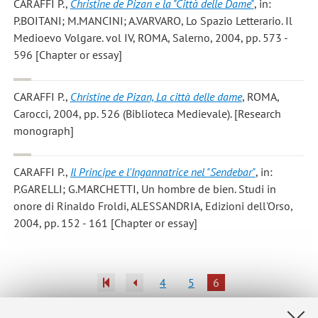
CARAFFI P.
,
Christine de Pizan e la "Città delle Dame"
, in:
P.BOITANI; M.MANCINI; A.VARVARO, Lo Spazio Letterario. Il
Medioevo Volgare. vol IV, ROMA, Salerno, 2004, pp. 573 -
596 [Chapter or essay]
CARAFFI P.
,
Christine de Pizan, La città delle dame
, ROMA,
Carocci, 2004, pp. 526 (Biblioteca Medievale). [Research
monograph]
CARAFFI P.
,
Il Principe e l'Ingannatrice nel "Sendebar"
, in:
P.GARELLI; G.MARCHETTI, Un hombre de bien. Studi in
onore di Rinaldo Froldi, ALESSANDRIA, Edizioni dell'Orso,
2004, pp. 152 - 161 [Chapter or essay]
4
5
6
Publications prior to 2004