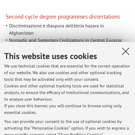
Second cycle degree programmes dissertations
Discriminazione e diaspora dell'etnia hazara in
Afghanistan
Nomadic and Sedentary Civilizations in Central Eurasia:
From Historical Interaction to Contemporary Identity
This website uses cookies
Politics and Cultural Heritage.
We use technical cookies that are essential for the correct operation
of our website. We also use cookies and other optional tracking
tools that may be activated only with your consent.
Latest news
Cookies and other optional tracking tools are used for statistical
analysis, to ensure the efficacy of institutional communications, and
Lab Confini e conflitti A.A. 2025-2026
to analyse user behaviour.
Published on: March 06 2026
If you close this banner, you will continue to browse using only
essential cookies.
Lab Popoli e culture del Caucaso A.A. 2025-2026 Cambio aula primo
giorno
You can provide your consent to the use of optional cookies by
Published on: February 21 2026
activating the “Personalise Cookies” option. If you wish to express a
more specific consent, select “Show Profiling Cookies”.