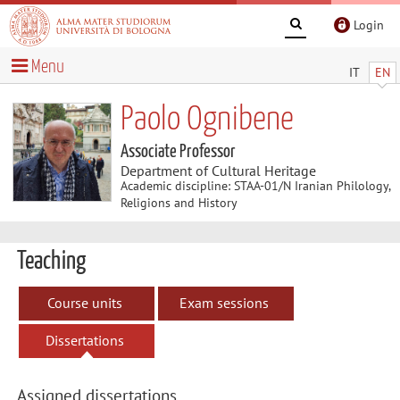
Login
Menu
IT
EN
Paolo Ognibene
Associate Professor
Department of Cultural Heritage
Academic discipline: STAA-01/N Iranian Philology,
Religions and History
Teaching
Course units
Exam sessions
Dissertations
Assigned dissertations