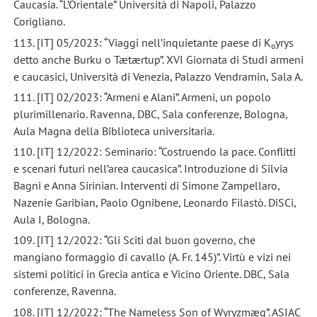
Caucasia. “L’Orientale” Università di Napoli, Palazzo
Corigliano.
113. [IT] 05/2023: “Viaggi nell’inquietante paese di K
yrys
o
detto anche Burku o Tætærtup”. XVI Giornata di Studi armeni
e caucasici, Università di Venezia, Palazzo Vendramin, Sala A.
111. [IT] 02/2023: “Armeni e Alani”. Armeni, un popolo
plurimillenario. Ravenna, DBC, Sala conferenze, Bologna,
Aula Magna della Biblioteca universitaria.
110. [IT] 12/2022: Seminario: “Costruendo la pace. Conflitti
e scenari futuri nell’area caucasica”. Introduzione di Silvia
Bagni e Anna Sirinian. Interventi di Simone Zampellaro,
Nazenie Garibian, Paolo Ognibene, Leonardo Filastò. DiSCi,
Aula I, Bologna.
109. [IT] 12/2022: “Gli Sciti dal buon governo, che
mangiano formaggio di cavallo (A. Fr. 145)”. Virtù e vizi nei
sistemi politici in Grecia antica e Vicino Oriente. DBC, Sala
conferenze, Ravenna.
108. [IT] 12/2022: “The Nameless Son of Wyryzmæg”. ASIAC