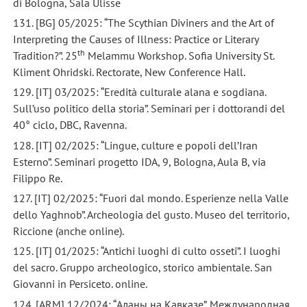
di Bologna, Sala Ulisse
131. [BG] 05/2025: “The Scythian Diviners and the Art of
Interpreting the Causes of Illness: Practice or Literary
th
Tradition?”. 25
Melammu Workshop. Sofia University St.
Kliment Ohridski. Rectorate, New Conference Hall.
129. [IT] 03/2025: “Eredità culturale alana e sogdiana.
Sull’uso politico della storia”. Seminari per i dottorandi del
40° ciclo, DBC, Ravenna.
128. [IT] 02/2025: “Lingue, culture e popoli dell’Iran
Esterno”. Seminari progetto IDA, 9, Bologna, Aula B, via
Filippo Re.
127. [IT] 02/2025: “Fuori dal mondo. Esperienze nella Valle
dello Yaghnob”. Archeologia del gusto. Museo del territorio,
Riccione (anche online).
125. [IT] 01/2025: “Antichi luoghi di culto osseti”. I luoghi
del sacro. Gruppo archeologico, storico ambientale. San
Giovanni in Persiceto. online.
124. [ARM] 12/2024: “Аланы на Кавказе”. Международная