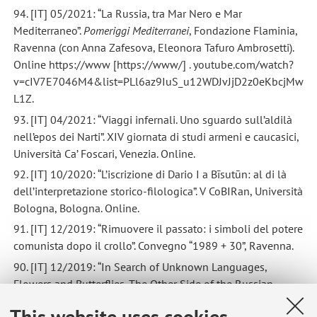
94. [IT] 05/2021: “La Russia, tra Mar Nero e Mar
Mediterraneo”.
Pomeriggi Mediterranei
, Fondazione Flaminia,
Ravenna (con Anna Zafesova, Eleonora Tafuro Ambrosetti).
Online https://www [https://www/] . youtube.com/watch?
v=cIV7E7046M4&list=PLl6az9IuS_u12WDJvJjD2z0eKbcjMw
L1Z.
93. [IT] 04/2021: “Viaggi infernali. Uno sguardo sull’aldilà
nell’epos dei Narti”. XIV giornata di studi armeni e caucasici,
Università Ca’ Foscari, Venezia. Online.
92. [IT] 10/2020: “L’iscrizione di Dario I a Bīsutūn: al di là
dell’interpretazione storico-filologica”. V CoBIRan, Università
Bologna, Bologna. Online.
91. [IT] 12/2019: “Rimuovere il passato: i simboli del potere
comunista dopo il crollo”. Convegno “1989 + 30”, Ravenna.
90. [IT] 12/2019: “In Search of Unknown Languages,
Flowers and Butterflies. The Other Side of the Russian
Military Expeditions in Central Asia and the Caucasus”.
This website uses cookies