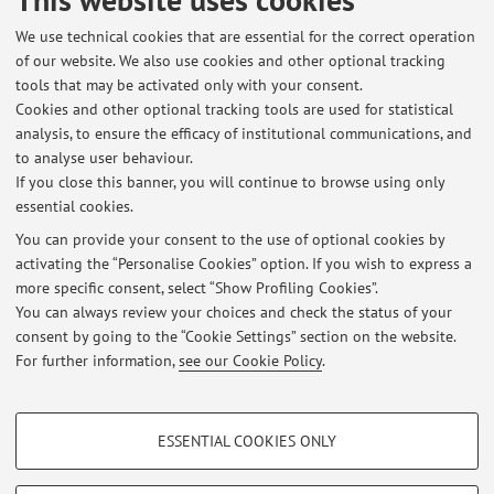
Convegno ASIAC 2019, Università Roma 3.
We use technical cookies that are essential for the correct operation
of our website. We also use cookies and other optional tracking
tools that may be activated only with your consent.
Latest news
Cookies and other optional tracking tools are used for statistical
analysis, to ensure the efficacy of institutional communications, and
Lab Confini e conflitti A.A. 2025-2026
to analyse user behaviour.
Published on: March 06 2026
If you close this banner, you will continue to browse using only
essential cookies.
Lab Popoli e culture del Caucaso A.A. 2025-2026 Cambio aula primo
giorno
You can provide your consent to the use of optional cookies by
Published on: February 21 2026
activating the “Personalise Cookies” option. If you wish to express a
more specific consent, select “Show Profiling Cookies”.
Lab Popoli e culture del Caucaso A.A. 2025-2026
You can always review your choices and check the status of your
Published on: February 16 2026
consent by going to the “Cookie Settings” section on the website.
For further information,
see our Cookie Policy
.
View all
PROFILING COOKIES - OPTIONAL
ESSENTIAL COOKIES ONLY
Restricted area
These cookies are used to analyse user browsing patterns, create user profiles
based on browsing behaviour, and for marketing analysis.
Login
to manage all website contents.