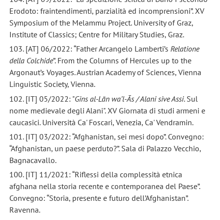
Erodoto: fraintendimenti, parzialità ed incomprensioni”. XV
Symposium of the Melammu Project. University of Graz,
Institute of Classics; Centre for Military Studies, Graz.
103. [AT] 06/2022: “Father Arcangelo Lamberti’s
Relatione
della Colchide
”. From the Columns of Hercules up to the
Argonaut’s Voyages. Austrian Academy of Sciences, Vienna
Linguistic Society, Vienna.
102. [IT] 05/2022: "
Gins
al-Lān wa’l-Ās / Alani sive Assi
. Sul
nome medievale degli Alani". XV Giornata di studi armeni e
caucasici. Università Ca' Foscari, Venezia, Ca' Vendramin.
101. [IT] 03/2022: “Afghanistan, sei mesi dopo”. Convegno:
“Afghanistan, un paese perduto?”. Sala di Palazzo Vecchio,
Bagnacavallo.
100. [IT] 11/2021: “Riflessi della complessità etnica
afghana nella storia recente e contemporanea del Paese”.
Convegno: “Storia, presente e futuro dell’Afghanistan”.
Ravenna.