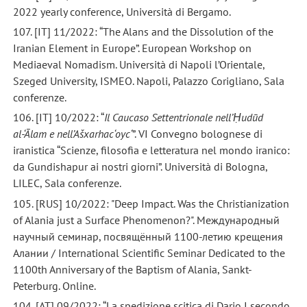
2022 yearly conference, Università di Bergamo.
107. [IT] 11/2022: “The Alans and the Dissolution of the
Iranian Element in Europe”. European Workshop on
Mediaeval Nomadism. Università di Napoli l’Orientale,
Szeged University, ISMEO. Napoli, Palazzo Corigliano, Sala
conferenze.
106. [IT] 10/2022: “
Il Caucaso Settentrionale nell’Ḥudūd
al-‘Ālam e nell’Ašxarhac‘oyc‘
”. VI Convegno bolognese di
iranistica “Scienze, filosofia e letteratura nel mondo iranico:
da Gundishapur ai nostri giorni”. Università di Bologna,
LILEC, Sala conferenze.
105. [RUS] 10/2022: "Deep Impact. Was the Christianization
of Alania just a Surface Phenomenon?". Международный
научный семинар, посвящённый 1100-летию крещения
Алании / International Scientific Seminar Dedicated to the
1100th Anniversary of the Baptism of Alania, Sankt-
Peterburg. Online.
104. [AT] 09/2022: “La spedizione scitica di Dario I secondo