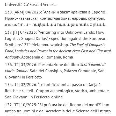
Università Ca’ Foscari Venezia.
138. [ARM] 04/2026: “Аланы и закат иранства в Европе”.
Ирано-кавказская контактная зона: народы, культуры,
языки. Ռուս – հայկական համալսարան, Երևան.
137. [IT] 04/2026: “Venturing into Unknown Lands: How
Logistics Shaped Darius’ Expedition against the European
Scythians”. 27° Melammu workshop.
The Fuel of Conquest:
Food, Logistics and Power in the Ancient Near East and Classical
Antiquity
. Accademia di Romania, Roma
136. [IT] 03/2026: Presentazione del libro
Scritti inediti di
Mario Gandini
. Sala del Consiglio, Palazzo Comunale, San
Giovanni in Persiceto
135. [IT] 02/2026: “Le fortificazioni al passo di Dar’jal”.
Rocche e castelli. Gruppo archeologico, storico, ambientale.
San Giovanni in Persiceto. online
132. [IT] 10/2025: “Si può uscire dal Regno dei morti?”. Iran
antico tra uomini e dei. Accademia delle Scienze dell’Istituto