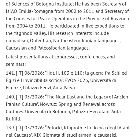
of Sciences of Bologna Institute; He has been Secretary of
IsIAO Emilia-Romagna from 2002 to 2011 and Secretary of
the Courses for Peace Operators in the Province of Ravenna
from 2004 to 2011. He participated in five expeditions to
the Yaghnob Valley. His research interests include
nomadism, Outer Iran, Northeastern Iranian languages,
Caucasian and Paleosiberian languages.
Latest presentations at congresses, conferences, and
seminars:
141. [IT] 06/2026: “Hdt. II, 103 e 110: la guerra fra Sciti ed
Egizi e l’invincibilità scitica”. EVOA 2026, Università di
Firenze, Palazzo Fenzi, Aula Parva.
140. [IT] 05/2026: “The Near East and the Legacy of Ancien
Iranian Culture”. Nowruz: Spring and Renewal across
Cultures. Università di Bologna, Palazzo Hercolani, Aula
Ruffilli.
139. [IT] 05/2026: “Potocki, Klaproth e la ricerca degli Alani
nel Caucaso”. XIX Giornata di studi armeni e caucasici,