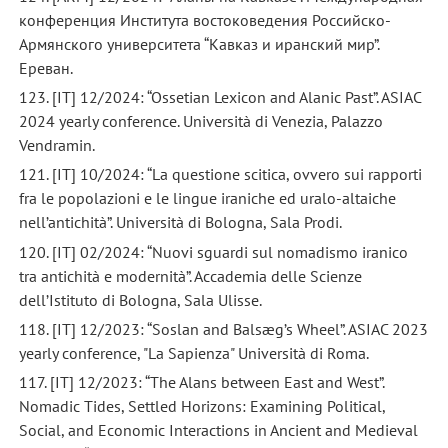
конференция Института востоковедения Российско-
Армянского университета “Кавказ и иранский мир”.
Ереван.
123. [IT] 12/2024: “Ossetian Lexicon and Alanic Past”. ASIAC
2024 yearly conference. Università di Venezia, Palazzo
Vendramin.
121. [IT] 10/2024: “La questione scitica, ovvero sui rapporti
fra le popolazioni e le lingue iraniche ed uralo-altaiche
nell’antichità”. Università di Bologna, Sala Prodi.
120. [IT] 02/2024: “Nuovi sguardi sul nomadismo iranico
tra antichità e modernità”. Accademia delle Scienze
dell’Istituto di Bologna, Sala Ulisse.
118. [IT] 12/2023: “Soslan and Balsæg’s Wheel”. ASIAC 2023
yearly conference, "La Sapienza" Università di Roma.
117. [IT] 12/2023: “The Alans between East and West”.
Nomadic Tides, Settled Horizons: Examining Political,
Social, and Economic Interactions in Ancient and Medieval