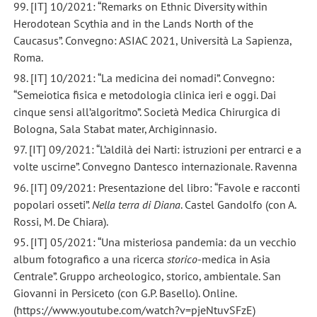
99. [IT] 10/2021: “Remarks on Ethnic Diversity within
Herodotean Scythia and in the Lands North of the
Caucasus”. Convegno: ASIAC 2021, Università La Sapienza,
Roma.
98. [IT] 10/2021: “La medicina dei nomadi”. Convegno:
“Semeiotica fisica e metodologia clinica ieri e oggi. Dai
cinque sensi all’algoritmo”. Società Medica Chirurgica di
Bologna, Sala Stabat mater, Archiginnasio.
97. [IT] 09/2021: “L’aldilà dei Narti: istruzioni per entrarci e a
volte uscirne”. Convegno Dantesco internazionale. Ravenna
96. [IT] 09/2021: Presentazione del libro: “Favole e racconti
popolari osseti”.
Nella terra di Diana
. Castel Gandolfo (con A.
Rossi, M. De Chiara).
95. [IT] 05/2021: “Una misteriosa pandemia: da un vecchio
album fotografico a una ricerca
storico
-medica in Asia
Centrale”. Gruppo archeologico, storico, ambientale. San
Giovanni in Persiceto (con G.P. Basello). Online.
(https://www.youtube.com/watch?v=pjeNtuvSFzE)