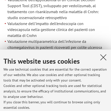
Support Tool (CDST), sviluppato per vedolizumab, al
trattamento con risankizumab nella malattia di Crohn:
studio osservazionale retrospettivo
Valutazione dell'impatto dell'endoscopia con
videocapsula nella gestione clinica dei pazienti con
malattia di Crohn
Valutazione multiparametrica dell'infezione da
citomegalovirus in pazienti ricoverati per colite ulcerosa
moderato-grave
This website uses cookies
We use technical cookies that are essential for the correct operation
Specialisation Schools dissertations
of our website. We also use cookies and other optional tracking
Efficacia, sicurezza e ottimizzazione del trattamento con
tools that may be activated only with your consent.
Ustekinumab nella Malattia di Crohn
Cookies and other optional tracking tools are used for statistical
Sospensione di infliximab in pazienti con colite ulcerosa
analysis, to ensure the efficacy of institutional communications, and
in remissione profonda stabile: risultati del follow-up a
to analyse user behaviour.
lungo termine
If you close this banner, you will continue to browse using only
essential cookies.