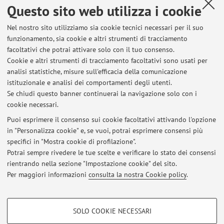
Questo sito web utilizza i cookie
Elenco degli appelli pubblicati sino ad oggi, suddivisi per
Nel nostro sito utilizziamo sia cookie tecnici necessari per il suo
insegnamento. Per le informazioni dettagliate accedi ad
funzionamento, sia cookie e altri strumenti di tracciamento
AlmaEsami
.
facoltativi che potrai attivare solo con il tuo consenso.
Cookie e altri strumenti di tracciamento facoltativi sono usati per
09151 - MEDICINA INTERNA
analisi statistiche, misure sull'efficacia della comunicazione
istituzionale e analisi dei comportamenti degli utenti.
34356 - SCIENZE MEDICHE (C.I.)
Se chiudi questo banner continuerai la navigazione solo con i
cookie necessari.
Puoi esprimere il consenso sui cookie facoltativi attivando l'opzione
in "Personalizza cookie" e, se vuoi, potrai esprimere consensi più
Ultimi avvisi
specifici in "Mostra cookie di profilazione".
Potrai sempre rivedere le tue scelte e verificare lo stato dei consensi
Al momento non sono presenti avvisi.
rientrando nella sezione "Impostazione cookie" del sito.
Per maggiori informazioni
consulta la nostra Cookie policy
.
COOKIE DI PROFILAZIONE - FACOLTATIVI
SOLO COOKIE NECESSARI
Si tratta di cookie utilizzati per analizzare le caratteristiche della navigazione
Area riservata