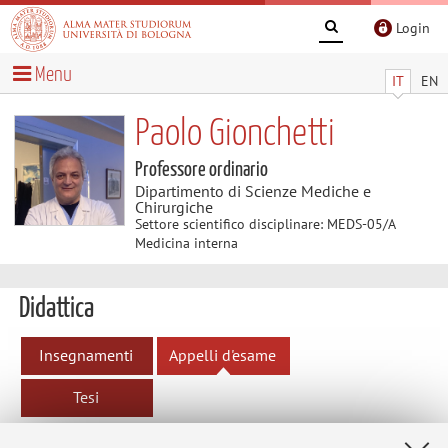
Login
Menu
IT
EN
Paolo Gionchetti
Professore ordinario
Dipartimento di Scienze Mediche e
Chirurgiche
Settore scientifico disciplinare: MEDS-05/A
Medicina interna
Didattica
Insegnamenti
Appelli d'esame
Tesi
Appelli d'esame