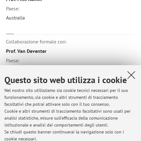
Paese:
Australia
Collaborazione formale con:
Prof. Van Deventer
Paese:
Paesi Bassi
Questo sito web utilizza i cookie
Nel nostro sito utilizziamo sia cookie tecnici necessari per il suo
Collaborazione con:
funzionamento, sia cookie e altri strumenti di tracciamento
Università degli Studi di MILANO
facoltativi che potrai attivare solo con il tuo consenso.
Cookie e altri strumenti di tracciamento facoltativi sono usati per
Paese:
analisi statistiche, misure sull'efficacia della comunicazione
Italia
istituzionale e analisi dei comportamenti degli utenti.
Se chiudi questo banner continuerai la navigazione solo con i
cookie necessari.