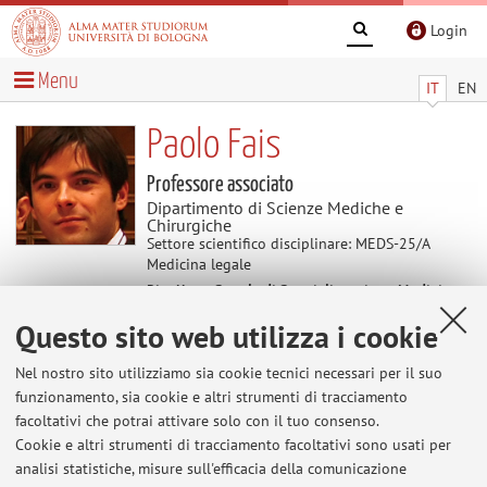
Login
Menu
IT
EN
Paolo Fais
Professore associato
Dipartimento di Scienze Mediche e
Chirurgiche
Settore scientifico disciplinare: MEDS-25/A
Medicina legale
Direttore Scuola di Specializzazione Medicina
Legale (DI 68/2015)
Questo sito web utilizza i cookie
Nel nostro sito utilizziamo sia cookie tecnici necessari per il suo
Avvisi
funzionamento, sia cookie e altri strumenti di tracciamento
facoltativi che potrai attivare solo con il tuo consenso.
Al momento non sono presenti avvisi.
Cookie e altri strumenti di tracciamento facoltativi sono usati per
analisi statistiche, misure sull'efficacia della comunicazione