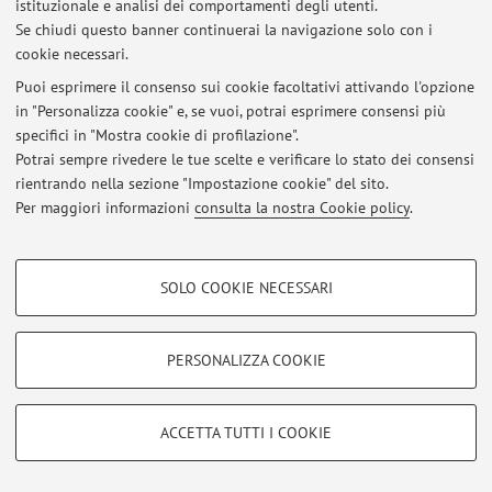
istituzionale e analisi dei comportamenti degli utenti.
Se chiudi questo banner continuerai la navigazione solo con i
Area riservata
cookie necessari.
Accedi tramite
login
per gestire tutti i contenuti del sito.
Puoi esprimere il consenso sui cookie facoltativi attivando l'opzione
in "Personalizza cookie" e, se vuoi, potrai esprimere consensi più
specifici in "Mostra cookie di profilazione".
© 2026 - ALMA MATER STUDIORUM - Università di Bologna - Via
Potrai sempre rivedere le tue scelte e verificare lo stato dei consensi
Zamboni, 33 - 40126 Bologna - Partita IVA: 01131710376
rientrando nella sezione "Impostazione cookie" del sito.
Privacy
|
Note legali
|
Impostazioni Cookie
Per maggiori informazioni
consulta la nostra Cookie policy
.
COOKIE DI PROFILAZIONE - FACOLTATIVI
SOLO COOKIE NECESSARI
Si tratta di cookie utilizzati per analizzare le caratteristiche della navigazione
degli utenti, creare profili in base al loro comportamento sul sito, per analisi
di marketing.
PERSONALIZZA COOKIE
Mostra cookie di profilazione
Google/Youtube Video
COOKIE TECNICI - NECESSARI
ACCETTA TUTTI I COOKIE
Facebook
Si tratta di cookie tecnici utilizzati, a titolo esemplificativo, per il corretto
Vimeo
funzionamento del sito, salvare le preferenze di navigazione, per il