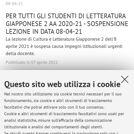
08-04-21
PER TUTTI GLI STUDENTI DI LETTERATURA
GIAPPONESE 2 AA 2020-21 - SOSPENSIONE
LEZIONE IN DATA 08-04-21
La lezione di Cultura e Letteratura Giapponese 2 dell'8
aprile 2021 è sospesa causa impegni istituzionali urgenti
della docente.
Pubblicato il: 07 aprile 2021
Questo sito web utilizza i cookie
Ultimi avvisi
Nel nostro sito utilizziamo sia cookie tecnici necessari per il suo
funzionamento, sia cookie e altri strumenti di tracciamento
PER GLI STUDENTI DI LETTERATURA E CULTURA GIAPPONESE LM -
facoltativi che potrai attivare solo con il tuo consenso.
SOSPENSIONE LEZIONE 18 NOVEMBRE 2022
Cookie e altri strumenti di tracciamento facoltativi sono usati per
Pubblicato il: 18 novembre 2022
analisi statistiche, misure sull'efficacia della comunicazione
istituzionale e analisi dei comportamenti degli utenti.
PER GLI STUDENTI DI LETTERATURA GIAPPONESE 3 - SOSPENSIONE
Se chiudi questo banner continuerai la navigazione solo con i