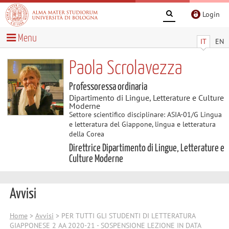
Login
Menu
IT
EN
Paola Scrolavezza
Professoressa ordinaria
Dipartimento di Lingue, Letterature e Culture
Moderne
Settore scientifico disciplinare: ASIA-01/G Lingua
e letteratura del Giappone, lingua e letteratura
della Corea
Direttrice Dipartimento di Lingue, Letterature e
Culture Moderne
Avvisi
Home
>
Avvisi
> PER TUTTI GLI STUDENTI DI LETTERATURA
GIAPPONESE 2 AA 2020-21 - SOSPENSIONE LEZIONE IN DATA